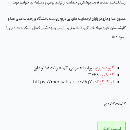
رضایتمندی صنایع تحت پوشش و حمایت از تولید بومی و منطقه ای خواهد بود
.
معاون غذا و دارو در پایان ازحمایت های بی دریغ ریاست دانشگاه و زحمات مدیر غذا و
کارشناسان حوزه مواد خوراکی، آشامیدنی، آرایشی و بهداشتی کمال تشکر و قدردانی را
نمود./110
گروه خبری :
روابط عمومی 3,معاونت غذا و دارو
کد خبر :
3649
لینک کوتاه :
https://medsab.ac.ir/Z1q7
کلمات کلیدی
لیست اخبار