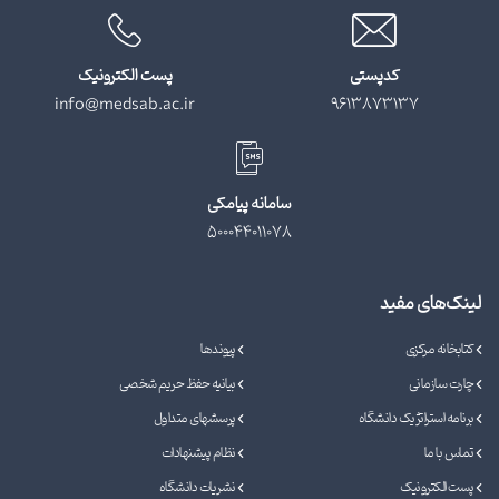
کدپستی
پست الکترونیک
info@medsab.ac.ir
9613873137
سامانه پیامکی
500044011078
لینک‌های مفید
کتابخانه مرکزی
پیوندها
چارت سازمانی
بیانیه حفظ حریم شخصی
برنامه استراتژیک دانشگاه
پرسشهای متداول
تماس با ما
نظام پیشنهادات
پست الکترونیک
نشریات دانشگاه