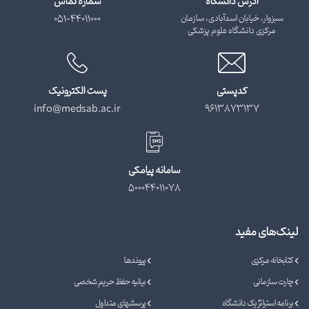
آدرس دانشگاه
شماره تماس
سبزوار، خیابان اسدآبادی، سازمان
051-44011000
مرکزی دانشگاه علوم پزشکی
کدپستی
پست الکترونیک
info@medsab.ac.ir
9613873137
سامانه پیامکی
500044011078
لینک‌های مفید
کتابخانه مرکزی
پیوندها
چارت سازمانی
بیانیه حفظ حریم شخصی
برنامه استراتژیک دانشگاه
پرسشهای متداول