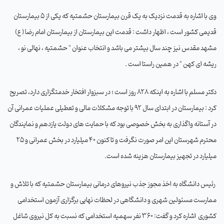
وی با اشاره به قدمت نزدیک به یک قرن بیمارستان حشمتیه که یکی از 5 بیمارستان
قدیمی کشور است ، اظهار داشت : قدمت این بیمارستان از بیمارستان امام رضا ( ع)
مشهد مقدس نیز چند سال بیشتر می باشد و انتخاب عنوان " حشمتیه ، نهالی نو ،
ریشه ای کهن " در همین راستا است .
دکتر مسلم با اشاره به اینکه 828 روز است ؛ در سبزوار افتخار خدمتگزاری دارد، تصریح
کرد : بیمارستان در ابتدای سال 92 با توجه مشکلات مالی و تعطیلی عملیات عمرانی آن
در آستانه واگذاری به بخش خصوصی بود که با حمایت های دولت یازدهم و نمایندگان
محترم شهرستان این امر صورت نگرفت و تا کنون 40 میلیارد در بخش عمرانی و 25
میلیارد در تجهیز بیمارستان هزینه شده است.
رئیس دانشگاه به اخذ مجوز جذب نیروهای درمانی بیمارستان حشمتیه که با تلاش و
ممارست مسئولین شهری و دانشگاهی در لحظات نهایی برگزاری آزمون استخدامی
کشوری
اشاره کرد و گفت: 360 نفر سهمیه استخدامی که نسبت به کل نیروی شاغل