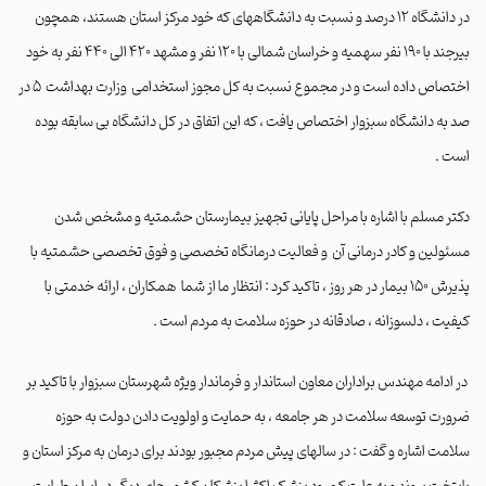
در دانشگاه 12 درصد و نسبت به دانشگاههای که خود مرکز استان هستند، همچون
بیرجند با 190 نفر سهمیه و خراسان شمالی با 120 نفر و مشهد 420 الی 440 نفر به خود
اختصاص داده است و در مجموع نسبت به کل مجوز استخدامی
وزارت بهداشت
5 در
صد به دانشگاه سبزوار اختصاص یافت ، که این اتفاق در کل دانشگاه بی سابقه بوده
است .
دکتر مسلم با اشاره با مراحل پایانی تجهیز بیمارستان حشمتیه و مشخص شدن
مسئولین و کادر درمانی آن
و فعالیت درمانگاه تخصصی و فوق تخصصی حشمتیه با
پذیرش 150 بیمار در هر روز ، تاکید کرد : انتظار ما از شما
همکاران ، ارائه خدمتی با
کیفیت ، دلسوزانه ، صادقانه در حوزه سلامت به مردم است .
در ادامه مهندس براداران معاون استاندار و فرماندار ویژه شهرستان سبزوار با تاکید بر
ضرورت توسعه سلامت در هر جامعه ، به حمایت و اولویت دادن دولت به حوزه
سلامت اشاره و گفت : در سالهای پیش مردم مجبور بودند برای درمان به مرکز استان و