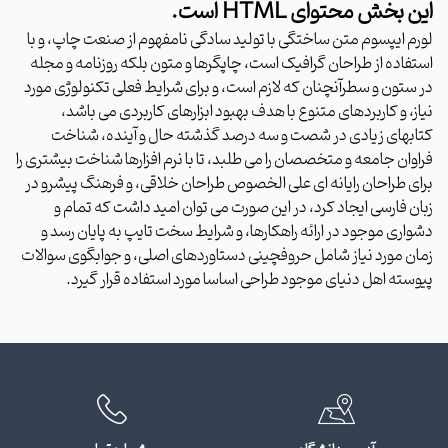
این بخش محتوای HTML است.
لورم ایپسوم متن ساختگی با تولید سادگی نامفهوم از صنعت چاپ، و با
استفاده از طراحان گرافیک است، چاپگرها و متون بلکه روزنامه و مجله
در ستون و سطرآنچنان که لازم است، و برای شرایط فعلی تکنولوژی مورد
نیاز، و کاربردهای متنوع با هدف بهبود ابزارهای کاربردی می باشد،
کتابهای زیادی در شصت و سه درصد گذشته حال و آینده، شناخت
فراوان جامعه و متخصصان را می طلبد، تا با نرم افزارها شناخت بیشتری را
برای طراحان رایانه ای علی الخصوص طراحان خلاقی، و فرهنگ پیشرو در
زبان فارسی ایجاد کرد، در این صورت می توان امید داشت که تمام و
دشواری موجود در ارائه راهکارها، و شرایط سخت تایپ به پایان رسد و
زمان مورد نیاز شامل حروفچینی دستاوردهای اصلی، و جوابگوی سوالات
پیوسته اهل دنیای موجود طراحی اساسا مورد استفاده قرار گیرد.