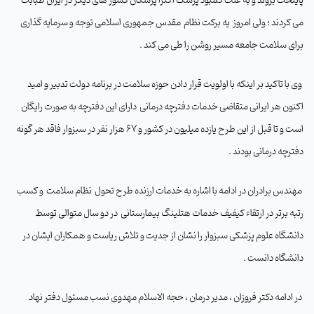
پایتخت بروند و به علت کمبود پزشک اکثرا پزشکان کشور های دیگر در ایران طبابت
می کردند ؛ ولی امروز
یه برکت نظام
مقدس جمهوری اسلامی توجه و سرمایه گذاری
برای سلامت جامعه مسیر روشن را طی می کند .
وی با تاکید بر اینکه با اولویت قرار دادن حوزه سلامت در برنامه دولت تدبیر و امید
اکنون هر ایرانی متقاضی خدمات دفترچه درمانی
دارای این دفترچه به صورت رایگان
است و تا قبل از این طرح یازده میلیون در کشور و 67 هزار نفر در سبزوار فاقد هر گونه
دفترچه درمانی بودند .
مهندس برادران در ادامه با اشاره به خدمات ارزنده طرح تحول
نظام سلامت
و کسب
رتبه برتر در ارتقاء کیفیف خدمات هتلینگ بیمارستانی
در دو سال متوالی توسط
دانشگاه علوم پزشکی سبزوار را نشان از جدیت و تلاش ریاست و همکاران ایشان در
دانشگاه دانست .
در ادامه دکتر فروزان ، مدیر درمان ، حجه الاسلام مهدوی نسب مسئول دفتر نهاد