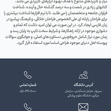
نیاز، و کاربردهای متنوع با هدف بهبود ابزارهای کاربردی می باشد،
کتابهای زیادی در شصت و سه درصد گذشته حال و آینده، شناخت
فراوان جامعه و متخصصان را می طلبد، تا با نرم افزارها شناخت بیشتری را
برای طراحان رایانه ای علی الخصوص طراحان خلاقی، و فرهنگ پیشرو در
زبان فارسی ایجاد کرد، در این صورت می توان امید داشت که تمام و
دشواری موجود در ارائه راهکارها، و شرایط سخت تایپ به پایان رسد و
زمان مورد نیاز شامل حروفچینی دستاوردهای اصلی، و جوابگوی سوالات
پیوسته اهل دنیای موجود طراحی اساسا مورد استفاده قرار گیرد.
آدرس دانشگاه
شماره تماس
سبزوار، خیابان اسدآبادی، سازمان
051-44011000
مرکزی دانشگاه علوم پزشکی