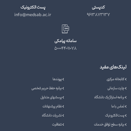
کدپستی
پست الکترونیک
info@medsab.ac.ir
9613873137
سامانه پیامکی
500044011078
لینک‌های مفید
کتابخانه مرکزی
پیوندها
چارت سازمانی
بیانیه حفظ حریم شخصی
برنامه استراتژیک دانشگاه
پرسشهای متداول
تماس با ما
نظام پیشنهادات
پست الکترونیک
نشریات دانشگاه
بیانیه سطح توافق خدمات
شفافیت