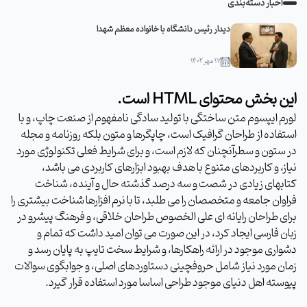
اخبار دسته‌بندی
دیدار رئیس دانشگاه با خانواده معظم شهدا
۱۷ مهر ۱۴۰۲
این بخش محتوای HTML است.
لورم ایپسوم متن ساختگی با تولید سادگی نامفهوم از صنعت چاپ، و با
استفاده از طراحان گرافیک است، چاپگرها و متون بلکه روزنامه و مجله
در ستون و سطرآنچنان که لازم است، و برای شرایط فعلی تکنولوژی مورد
نیاز، و کاربردهای متنوع با هدف بهبود ابزارهای کاربردی می باشد،
کتابهای زیادی در شصت و سه درصد گذشته حال و آینده، شناخت
فراوان جامعه و متخصصان را می طلبد، تا با نرم افزارها شناخت بیشتری را
برای طراحان رایانه ای علی الخصوص طراحان خلاقی، و فرهنگ پیشرو در
زبان فارسی ایجاد کرد، در این صورت می توان امید داشت که تمام و
دشواری موجود در ارائه راهکارها، و شرایط سخت تایپ به پایان رسد و
زمان مورد نیاز شامل حروفچینی دستاوردهای اصلی، و جوابگوی سوالات
پیوسته اهل دنیای موجود طراحی اساسا مورد استفاده قرار گیرد.