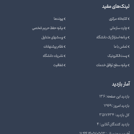
لینک‌های مفید
کتابخانه مرکزی
پیوندها
چارت سازمانی
بیانیه حفظ حریم شخصی
برنامه استراتژیک دانشگاه
پرسشهای متداول
تماس با ما
نظام پیشنهادات
پست الکترونیک
نشریات دانشگاه
بیانیه سطح توافق خدمات
شفافیت
آمار بازدید
بازدید این صفحه: 136
بازدید امروز: 7969
کل بازدید: 3517634
بازدید کنندگان آنلاین: 4
آخرین بروزرسانی: 1405/05/12 11:44