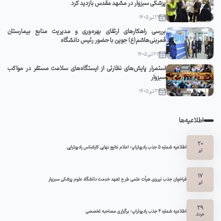
پزشکی سبزوار در مشهد مقدس بازدید کرد
21 تیر 1405
بررسی راهکارهای ارتقای بهره‌وری و مدیریت منابع بیمارستان
قمربنی‌هاشم(ع) جوین با حضور رئیس دانشگاه
27 تیر 1405
استمرار پایش‌های نظارتی از ایستگاه‌های سلامت مستقر در مواکب
سبزوار
21 تیر 1405
اطلاعیه‌ها
20
اطلاعیه شماره 5 جذب رادیوتراپ: اعلام نتایج نهایی کارشناس رادیوتراپی
تیر
17
فراخوان جذب نیروی هیأت علمی طرح تعهد خدمت دانشگاه علوم پزشکی سبزوار
تیر
29
اطلاعیه شماره ۴ جذب رادیوتراپ: برگزاری مصاحبه تخصصی
خرداد