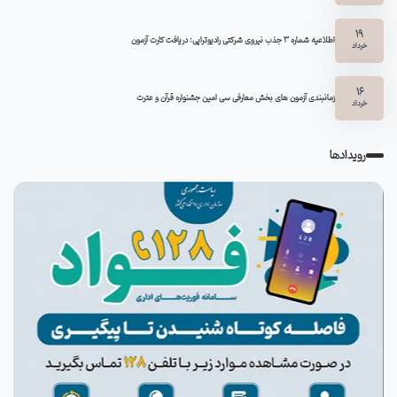
19
اطلاعیه شماره 3 جذب نیروی شرکتی رادیوتراپی: دریافت کارت آزمون
خرداد
16
زمانبندی آزمون های بخش معارفی سی امین جشنواره قرآن و عترت
خرداد
رویدادها