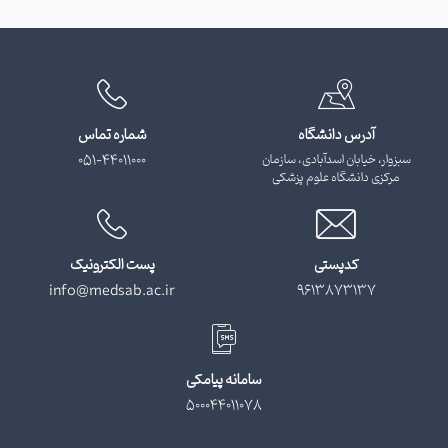
آدرس دانشگاه
شماره تماس
سبزوار، خیابان اسدآبادی، سازمان
051-44011000
مرکزی دانشگاه علوم پزشکی
کدپستی
پست الکترونیک
info@medsab.ac.ir
9613873137
سامانه پیامکی
500044011078