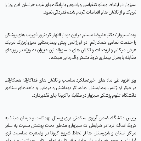
سبزوار در ارتباط ویدئو کنفراسی و رادیویی با پایگاههای غرب خراسان این روز را
تبریک و از تلاش ها و اقدامات انجام شده قدردانی نمود
.
وبدا سبزوار/ دکتر علیرضا مسلم در این دیدار اظهار کرد:روز فوریت های پزشکی
را خدمت تمامی همکارانم در اورژانس پیش بیمارستانی سبزواربزرگ تبریک
عرض میکنم و اززحمات و تلاش های دلسوزانه این عزیزان به ویژه در روزهای
مقابله با بحران بیماری کرونا تشکر و قدردانی میکنم
.
وی افزود:طی ماه های اخیرعملکرد مناسب و تلاش های فداکارانه همکارانم
در مرکز اورژانس،بیمارستان ها،مراکز بهداشتی و درمانی و واحدهای ستادی
دانشگاه علوم پزشکی سبزوار در مقابله با کرونا جای تقدیردارد
.
رییس دانشگاه ضمن آرزوی سلامتی برای پرسنل بهداشت و درمان مبتلا به
کرونا،اضافه کرد:در شرایطی که سبزوارو مناطق تحت پوشش نسبت به سایر
مراکز استان و شهرستان ها از لحاظ شیوع کرونا در وضعیت مناسبت تری
قراردارد،مرهون خدمات دلسوزانه و فداکارانه تمامی کادر بهداشت و درمان