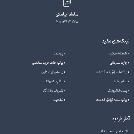
سامانه پیامکی
500044011078
لینک‌های مفید
کتابخانه مرکزی
پیوندها
چارت سازمانی
بیانیه حفظ حریم شخصی
برنامه استراتژیک دانشگاه
پرسشهای متداول
تماس با ما
نظام پیشنهادات
پست الکترونیک
نشریات دانشگاه
بیانیه سطح توافق خدمات
شفافیت
آمار بازدید
بازدید این صفحه: 161