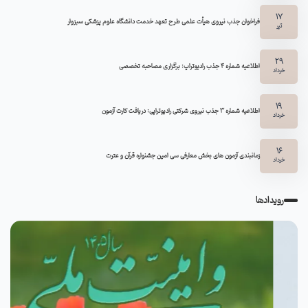
17
فراخوان جذب نیروی هیأت علمی طرح تعهد خدمت دانشگاه علوم پزشکی سبزوار
تیر
29
اطلاعیه شماره ۴ جذب رادیوتراپ: برگزاری مصاحبه تخصصی
خرداد
19
اطلاعیه شماره 3 جذب نیروی شرکتی رادیوتراپی: دریافت کارت آزمون
خرداد
16
زمانبندی آزمون های بخش معارفی سی امین جشنواره قرآن و عترت
خرداد
رویدادها