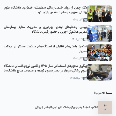
دکتر چمن از روند خدمت‌رسانی بیمارستان اضطراری دانشگاه علوم
پزشکی سبزوار در مشهد مقدس بازدید کرد
21 تیر 1405
بررسی راهکارهای ارتقای بهره‌وری و مدیریت منابع بیمارستان
قمربنی‌هاشم(ع) جوین با حضور رئیس دانشگاه
27 تیر 1405
استمرار پایش‌های نظارتی از ایستگاه‌های سلامت مستقر در مواکب
سبزوار
21 تیر 1405
پیگیری مجوزهای استخدامی سال ۱۴۰۵ و تأمین نیروی انسانی دانشگاه
علوم پزشکی سبزوار در دیدار معاون توسعه و مدیریت منابع دانشگاه با
مدیرکل منابع انسانی وزارت بهداشت
07 مرداد 1405
اطلاعیه‌ها
20
اطلاعیه شماره 5 جذب رادیوتراپ: اعلام نتایج نهایی کارشناس رادیوتراپی
تیر