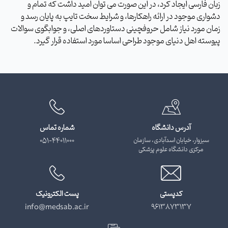
زبان فارسی ایجاد کرد، در این صورت می توان امید داشت که تمام و
دشواری موجود در ارائه راهکارها، و شرایط سخت تایپ به پایان رسد و
زمان مورد نیاز شامل حروفچینی دستاوردهای اصلی، و جوابگوی سوالات
پیوسته اهل دنیای موجود طراحی اساسا مورد استفاده قرار گیرد.
آدرس دانشگاه
شماره تماس
سبزوار، خیابان اسدآبادی، سازمان
051-44011000
مرکزی دانشگاه علوم پزشکی
کدپستی
پست الکترونیک
info@medsab.ac.ir
9613873137