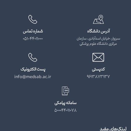
آدرس دانشگاه
شماره تماس
سبزوار، خیابان اسدآبادی، سازمان
051-44011000
مرکزی دانشگاه علوم پزشکی
کدپستی
پست الکترونیک
info@medsab.ac.ir
9613873137
سامانه پیامکی
500044011078
لینک‌های مفید