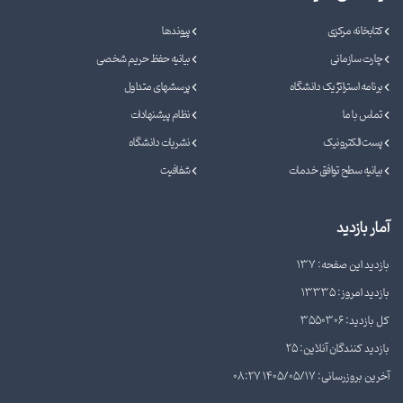
کتابخانه مرکزی
پیوندها
چارت سازمانی
بیانیه حفظ حریم شخصی
برنامه استراتژیک دانشگاه
پرسشهای متداول
تماس با ما
نظام پیشنهادات
پست الکترونیک
نشریات دانشگاه
بیانیه سطح توافق خدمات
شفافیت
آمار بازدید
بازدید این صفحه: 137
بازدید امروز: 13335
کل بازدید: 3550306
بازدید کنندگان آنلاین: 25
آخرین بروزرسانی: 1405/05/17 08:27