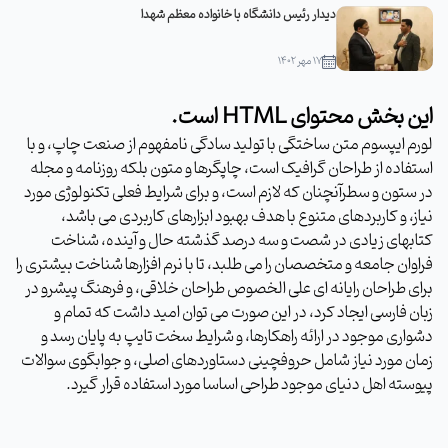
دیدار رئیس دانشگاه با خانواده معظم شهدا
۱۷ مهر ۱۴۰۲
این بخش محتوای HTML است.
لورم ایپسوم متن ساختگی با تولید سادگی نامفهوم از صنعت چاپ، و با
استفاده از طراحان گرافیک است، چاپگرها و متون بلکه روزنامه و مجله
در ستون و سطرآنچنان که لازم است، و برای شرایط فعلی تکنولوژی مورد
نیاز، و کاربردهای متنوع با هدف بهبود ابزارهای کاربردی می باشد،
کتابهای زیادی در شصت و سه درصد گذشته حال و آینده، شناخت
فراوان جامعه و متخصصان را می طلبد، تا با نرم افزارها شناخت بیشتری را
برای طراحان رایانه ای علی الخصوص طراحان خلاقی، و فرهنگ پیشرو در
زبان فارسی ایجاد کرد، در این صورت می توان امید داشت که تمام و
دشواری موجود در ارائه راهکارها، و شرایط سخت تایپ به پایان رسد و
زمان مورد نیاز شامل حروفچینی دستاوردهای اصلی، و جوابگوی سوالات
پیوسته اهل دنیای موجود طراحی اساسا مورد استفاده قرار گیرد.