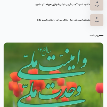
19
اطلاعیه شماره 3 جذب نیروی شرکتی رادیوتراپی: دریافت کارت آزمون
خرداد
16
زمانبندی آزمون های بخش معارفی سی امین جشنواره قرآن و عترت
خرداد
رویدادها