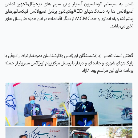
شدن به سیستم اتوماسیون آسایار و بی سیم های دیجیتال،تجهیز تمامی
آمبولانس ها به دستگاههای AEDونتیلاتور پرتابل آمبولانس،فیکساتورهای
پیشرفته و راه اندازی واحد MCMC از دیگر اقدامات در این حوزه طی سال های
اخیر می باشد.
گفتنی است؛تقدیر ازبازنشستگان اورژانس وکارشناسان نمونه،ارتباط رادیوئی با
پایگاههای شهری و جاده ای و دیدار با پرسنل مرکز پیام اورژانس سبزوار از جمله
برنامه های این مراسم بود./آزاد