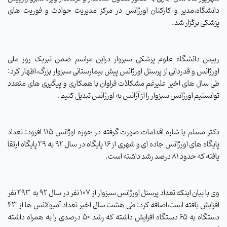
دانشگاه،مدیر و کارکنان اورژانس در مرکز مدیریت حوادث و فوریت های
پزشکی برگزار شد.
رییس دانشگاه علوم پزشکی سبزوار دراین مراسم ضمن تبریک روز ملی
اورژانس و قدردانی از پرسنل اورژانس پیش بیمارستانی سبزوار بزرگ،اظهار کرد:
طی سال های اخیر علیرغم مشکلات فراوان با همکاری و پیگیری های متعدد
توانستیم اورژانس سبزوار را از آژانس به اورژانس تبدیل کنیم.
دکتر مسلم با شاره اقدامات صورت گرفته در حوزه اوژانس 115 افزود: تعداد
پایگاه های اورژانس جاده ای و شهری از ۱۶ پایگاه در سال ۹۲ به 29 پایگاه ارتقا
یافته که حدود ۸۱ درصد رشد داشته است.
وی با بیان اینکه تعداد پرسنل اورژانس سبزوار از 107 نفر در سال 92 به 293 نفر
افزایش یافته است،اضافه کرد: طی هشت سال اخیر تعداد آمبولانس ها از 43
دستگاه به 65 دستگاه افزایش داشته که رشد 50 درصدی را به همراه داشته