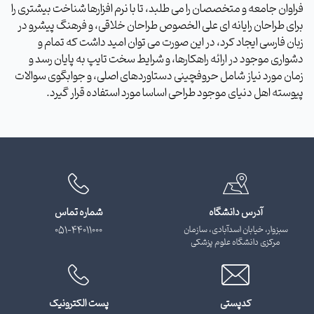
فراوان جامعه و متخصصان را می طلبد، تا با نرم افزارها شناخت بیشتری را
برای طراحان رایانه ای علی الخصوص طراحان خلاقی، و فرهنگ پیشرو در
زبان فارسی ایجاد کرد، در این صورت می توان امید داشت که تمام و
دشواری موجود در ارائه راهکارها، و شرایط سخت تایپ به پایان رسد و
زمان مورد نیاز شامل حروفچینی دستاوردهای اصلی، و جوابگوی سوالات
پیوسته اهل دنیای موجود طراحی اساسا مورد استفاده قرار گیرد.
آدرس دانشگاه
شماره تماس
سبزوار، خیابان اسدآبادی، سازمان
051-44011000
مرکزی دانشگاه علوم پزشکی
کدپستی
پست الکترونیک