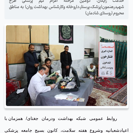
خدمت رایگان: دومین مرحله اعزام تیم پزشکی طرح
شهیدرهنمون(پزشک،پرستار،داروخانه وکارشناس بهداشت روان) به مناطق
محروم (روستای شادمان)
روابط عمومی شبکه بهداشت ودرمان جغتای/ همزمان
با
اعیادشعبانیه وشروع هفته سلامت
، کانون بسیج جامعه پزشکی