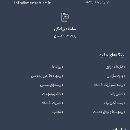
info@medsab.ac.ir
9613873137
سامانه پیامکی
500044011078
لینک‌های مفید
کتابخانه مرکزی
پیوندها
چارت سازمانی
بیانیه حفظ حریم شخصی
برنامه استراتژیک دانشگاه
پرسشهای متداول
تماس با ما
نظام پیشنهادات
پست الکترونیک
نشریات دانشگاه
بیانیه سطح توافق خدمات
شفافیت