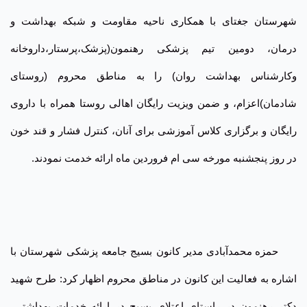
شهرستان جغتای با همکاری ناحیه مقاومت و شبکه بهداشت و
درمان، دومین تیم پزشکی رهنمون(پزشک،پرستار،داروخانه
وکارشناس بهداشت روان) را به مناطق محروم (روستای
شادمان)اعزام، و ضمن ویزیت رایگان اهالی روستا همراه با داروی
رایگان و برگزاری کلاس آموزشی برای آنان، کنترل فشار و قند خون
در روز پنجشنبه مورخه سی ام فروردین ماه ارائه خدمت نمودند
.
حمزه محمدآبادی مدیر کانون بسیج جامعه پزشکی شهرستان با
اشاره به فعالیت این کانون در مناطق محروم اظهار کرد: طرح شهید
دکتر رهنمون در راستای اعتلای بسیج در ارائه خدمات بهداشتی،