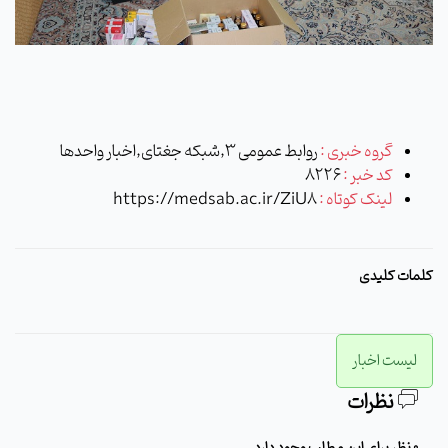
گروه خبری :
روابط عمومی 3,شبکه جغتای,اخبار واحدها
کد خبر :
8226
لینک کوتاه :
https://medsab.ac.ir/ZiU8
کلمات کلیدی
لیست اخبار
نظرات