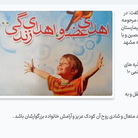
گفت: در
 و 3 ماه مرحومه
یمارستان
ین و با
 منتضریه مشهد
یه های
به دختر خانمی 14 ساله اهل قائن و دختر خانمی 10
قل و به
متعال و شادی روح آن کودک عزیز و آرامش خانواده بزرگوارشان باشد
.