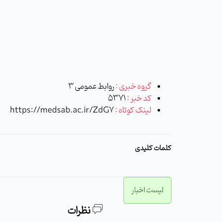
گروه خبری :
روابط عمومی 3
کد خبر :
5371
لینک کوتاه :
https://medsab.ac.ir/ZdG7
کلمات کلیدی
لیست اخبار
نظرات