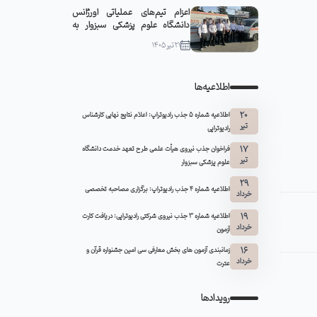
اعزام تیم‌های عملیاتی اورژانس
دانشگاه علوم پزشکی سبزوار به
مشهد مقدس
21 تیر 1405
اطلاعیه‌ها
20
اطلاعیه شماره 5 جذب رادیوتراپ: اعلام نتایج نهایی کارشناس
تیر
رادیوتراپی
17
فراخوان جذب نیروی هیأت علمی طرح تعهد خدمت دانشگاه
تیر
علوم پزشکی سبزوار
29
اطلاعیه شماره ۴ جذب رادیوتراپ: برگزاری مصاحبه تخصصی
خرداد
19
اطلاعیه شماره 3 جذب نیروی شرکتی رادیوتراپی: دریافت کارت
خرداد
آزمون
16
زمانبندی آزمون های بخش معارفی سی امین جشنواره قرآن و
خرداد
عترت
رویدادها