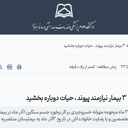
شید
زمان مطالعه : کمتر از یک دقیقه
د
در ششمین اهداء عضو سال 95 اعضای کودک یک سال و 3 ماه مرحومه مهرانه خسروجردی بر اثر ب
امداد بستری شده بود پس از تایید مرگ مغزی توسط متخصصین و با رضایت خانواده اش در تاریخ 3آذر ماه به بی