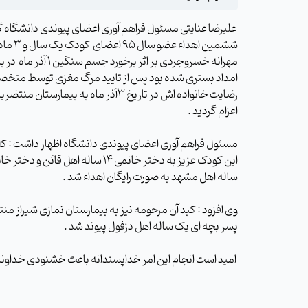
علیرضا عنایتی مسئول فراهم آوری اعضای پیوندی دانشگاه 
ششمین اهداء عضو سال 95 اعضای
کودک
یک سال
مهرانه خسروجردی بر اثر برخورد جسم سنگین 1 آذر ماه
در ب
امداد بستری شده بود پس از تایید مرگ مغزی توسط متخصص
رضایت خانواده اش در تاریخ 3آذر ماه به بیمارستان
اعزام گردید
.
مسئول فراهم آوری اعضای پیوندی دانشگاه اظهار داشت : کل
این کودک
عزیز
ساله اهل مشهد به صورت رایگان اهداء شد
.
وی افزود : کبد آن مرحومه نیز به بیمارستان نمازی شیراز منت
پسر بچه ای یک ساله اهل دزفول پیوند شد .
امید است انجام این امر خداپسندانه باعث خشنودی خداوند 