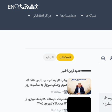
EN
شبکه‌ها
بیمارستان‌ها
مراکز تحقیقاتی
تست تب
تب دو
جدید ترین اخبار
پیام دکتر رضا چمن، رئیس دانشگاه
علوم پزشکی سبزوار به مناسبت روز
خبرنگار
17 مرداد 1405
رخورد جسم سنگین 1 آذر ماه در بیمارستان
تعطیلات تابستانه کتابخانه مرکزی از
مارستان منتضریه مشهد
13 مرداد تا 7 شهریور 1405
12 مرداد 1405