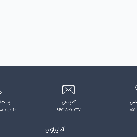
ماس
کدپستی
پست ا
ab.ac.ir
9613873137
051-
آمار بازدید