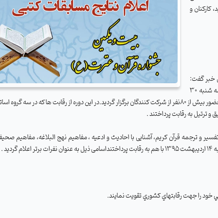
 کارکنان و
ن خبر گفت:
بخش شفاهی مسابقات قرآن و عترت دانشگاه در دو روز دوشنبه و سه شنبه 30
و31 فروردین ماه1395 در سالن اجتماعات شهید آوینی این دانشگاه با حضور بیش از 80نفر از شرکت کنندگان برگزار گردید.در این دوره از رقابت ها که در سه 
و ترتیل به رقابت پرداختند .
مسابقات که حدود 1100 نفر ثبت نام کننده در 7 رشته ( تفسیر و ترجمه قرآن کریم، آشنایی با احادیث و ادعیه ، مفاهیم نهج البلاغه، مفاهی
ید .
 خود را جهت رقابت­هاي كشوري تقويت نمايند.