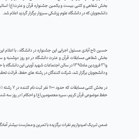
بخش شفاهی و کتبی بیست و یکمین جشنواره قرآن و عترت(ع) اساتید،
دانشجویان که در دانشگاه علوم پزشکی سبزوار برگزار گردید اعلام شد.
حسین تاج آبادی مسئول اجرایی این جشنواره در دانشگاه ، با اعلام ای
و دانشجویان برگزار شد، شرکت کنندگان در رشته های حفظ، قرائت تحقیق 
در بخش کتبی 
حفظ موضوعی قرآن کریم، سیره معصومین(ع) و احکام ) در روز سه شنبه 14 اردیبهشت 1395 با هم به رقابت پرداختنداسامی ذیل به عنوان نفرات برتر اعلام گرد
ضمن تبریک امیدواریم نفرات برگزیده با تمرين و ممارست بيشتر آمادگي