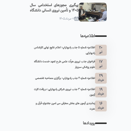
پیگیری مجوزهای استخدامی سال
۱۴۰۵ و تأمین نیروی انسانی دانشگاه
علوم پزشکی سبزوار در دیدار معاون
07 مرداد 1405
توسعه و مدیریت منابع دانشگاه با
مدیرکل منابع انسانی وزارت بهداشت
اطلاعیه‌ها
20
اطلاعیه شماره 5 جذب رادیوتراپ: اعلام نتایج نهایی کارشناس
تیر
رادیوتراپی
17
فراخوان جذب نیروی هیأت علمی طرح تعهد خدمت دانشگاه
تیر
علوم پزشکی سبزوار
29
اطلاعیه شماره ۴ جذب رادیوتراپ: برگزاری مصاحبه تخصصی
خرداد
19
اطلاعیه شماره 3 جذب نیروی شرکتی رادیوتراپی: دریافت کارت
خرداد
آزمون
16
زمانبندی آزمون های بخش معارفی سی امین جشنواره قرآن و
خرداد
عترت
رویدادها