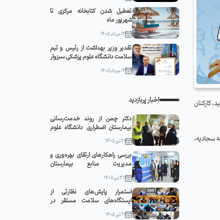
تعطیل شدن کتابخانه مرکزی تا
شهریور ماه
12 مرداد 1405
تقدیر وزیر بهداشت از رئیس و تیم
سلامت دانشگاه علوم پزشکی سبزوار
12 مرداد 1405
اخبار پربازدید
گروه اساتید، کارکنان
دکتر چمن از روند خدمت‌رسانی
بیمارستان اضطراری دانشگاه علوم
پزشکی سبزوار در مشهد مقدس
م صحیفه سجادیه،
21 تیر 1405
بازدید کرد
بررسی راهکارهای ارتقای بهره‌وری و
مدیریت منابع بیمارستان
قمربنی‌هاشم(ع) جوین با حضور
27 تیر 1405
رئیس دانشگاه
استمرار پایش‌های نظارتی از
ایستگاه‌های سلامت مستقر در
مواکب سبزوار
21 تیر 1405