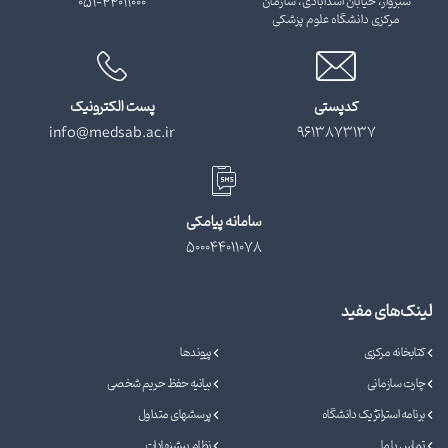
سبزوار، خیابان اسدآبادی، سازمان
051-44011000
مرکزی دانشگاه علوم پزشکی
کدپستی
پست الکترونیک
info@medsab.ac.ir
9613873137
سامانه پیامکی
500044011078
لینک‌های مفید
کتابخانه مرکزی
پیوندها
چارت سازمانی
بیانیه حفظ حریم شخصی
برنامه استراتژیک دانشگاه
پرسشهای متداول
تماس با ما
نظام پیشنهادات