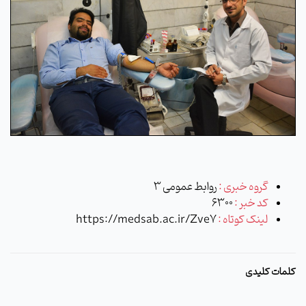
گروه خبری :
روابط عمومی 3
کد خبر :
6300
لینک کوتاه :
https://medsab.ac.ir/Zve7
کلمات کلیدی