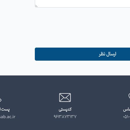
ارسال نظر
ماس
کدپستی
پست ا
ab.ac.ir
9613873137
051-