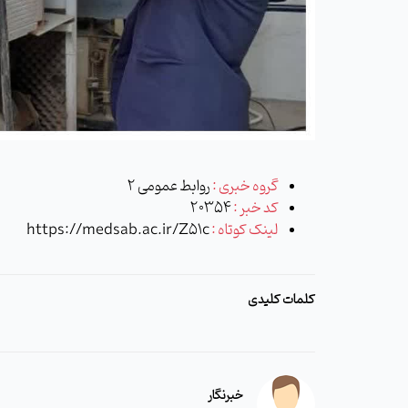
گروه خبری :
روابط عمومی 2
کد خبر :
20354
لینک کوتاه :
https://medsab.ac.ir/Z51c
کلمات کلیدی
خبرنگار