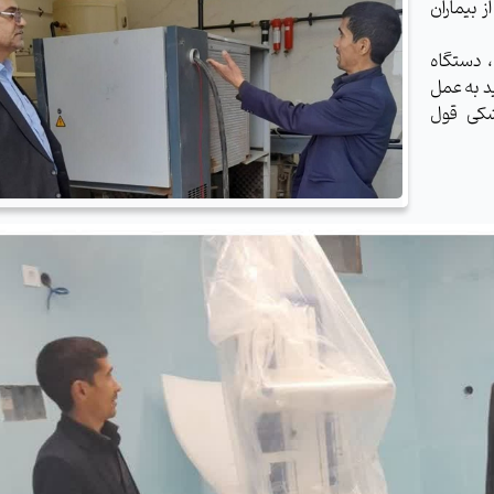
 بیماران
، دستگاه
د به عمل
شکی قول