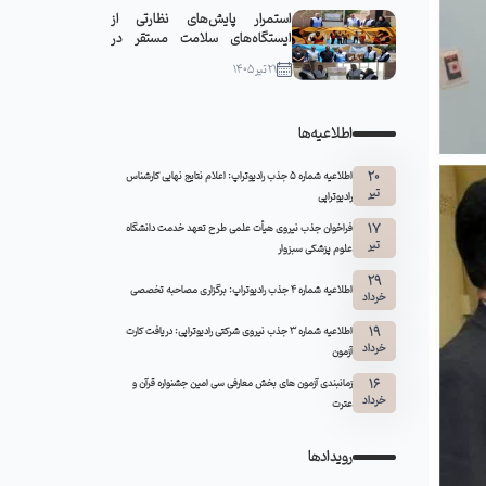
استمرار پایش‌های نظارتی از
ایستگاه‌های سلامت مستقر در
مواکب سبزوار
21 تیر 1405
اطلاعیه‌ها
20
اطلاعیه شماره 5 جذب رادیوتراپ: اعلام نتایج نهایی کارشناس
تیر
رادیوتراپی
17
فراخوان جذب نیروی هیأت علمی طرح تعهد خدمت دانشگاه
تیر
علوم پزشکی سبزوار
29
اطلاعیه شماره ۴ جذب رادیوتراپ: برگزاری مصاحبه تخصصی
خرداد
19
اطلاعیه شماره 3 جذب نیروی شرکتی رادیوتراپی: دریافت کارت
خرداد
آزمون
16
زمانبندی آزمون های بخش معارفی سی امین جشنواره قرآن و
خرداد
عترت
رویدادها