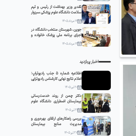
تقدیر وزیر بهداشت از رئیس و تیم
سلامت دانشگاه علوم پزشکی سبزوار
12 مرداد 1405
جوین، شهرستان منتخب دانشگاه در
اجرای برنامه ملی پزشک خانواده و
نظام ارجاع
12 مرداد 1405
اخبار پربازدید
اطلاعیه شماره 5 جذب رادیوتراپ:
اعلام نتایج نهایی کارشناس رادیوتراپی
20 تیر 1405
دکتر چمن از روند خدمت‌رسانی
بیمارستان اضطراری دانشگاه علوم
پزشکی سبزوار در مشهد مقدس
21 تیر 1405
بازدید کرد
بررسی راهکارهای ارتقای بهره‌وری و
مدیریت منابع بیمارستان
قمربنی‌هاشم(ع) جوین با حضور
27 تیر 1405
رئیس دانشگاه