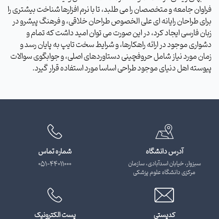
فراوان جامعه و متخصصان را می طلبد، تا با نرم افزارها شناخت بیشتری را
برای طراحان رایانه ای علی الخصوص طراحان خلاقی، و فرهنگ پیشرو در
زبان فارسی ایجاد کرد، در این صورت می توان امید داشت که تمام و
دشواری موجود در ارائه راهکارها، و شرایط سخت تایپ به پایان رسد و
زمان مورد نیاز شامل حروفچینی دستاوردهای اصلی، و جوابگوی سوالات
پیوسته اهل دنیای موجود طراحی اساسا مورد استفاده قرار گیرد.
آدرس دانشگاه
شماره تماس
سبزوار، خیابان اسدآبادی، سازمان
051-44011000
مرکزی دانشگاه علوم پزشکی
کدپستی
پست الکترونیک