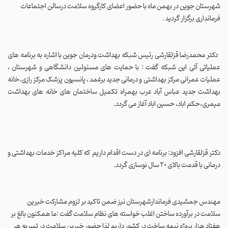
شهرستان جوین در بهمن ماه با حضور اعضای کارگروه سلامت درسالن اجتماعات
فرمانداری برگزار گردید
.
دکتر محمدرضا قزلقارشی
رئیس شبکه بهداشت ودرمان جوین
با اشاره به برنامه های
عملیاتی آتی این شبکه گفت : با حمایت های مسئولین دانشگاهی و شهرستان ،
عملیات عمرانی مرکز بهداشتی و درمانی جدید برغمد ، پانسیون پزشک مرکز رازی،خانه
بهداشت جدید عباس آباد عرب بهمراه تکمیل ساختمان های خانه های بهداشت
میمری،حکم اباد، حسین اباد آغاز می گردد.
دکتر قزلقارشی افزود: برنامه ای در دست اقدام داریم که کلیه مراکز خدمات بهداشتی و
درمانی با قدمت بالای 20 سال نوسازی گردد.
مهندس جمشیدی فرماندارشهرستان نیز ضمن تاکید بر لزوم مشارکت خیرین
سلامت در برآورده ساختن اغلب خواسته های نظام سلامت گفت :ما همکنون بالغ بر
هفتاد هزار پروژه نیمه ساخت در کشور داریم لذا حضور خیرین سلامت در تسریع هر