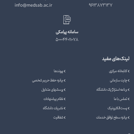
info@medsab.ac.ir
9613873137
سامانه پیامکی
500044011078
لینک‌های مفید
کتابخانه مرکزی
پیوندها
چارت سازمانی
بیانیه حفظ حریم شخصی
برنامه استراتژیک دانشگاه
پرسشهای متداول
تماس با ما
نظام پیشنهادات
پست الکترونیک
نشریات دانشگاه
بیانیه سطح توافق خدمات
شفافیت