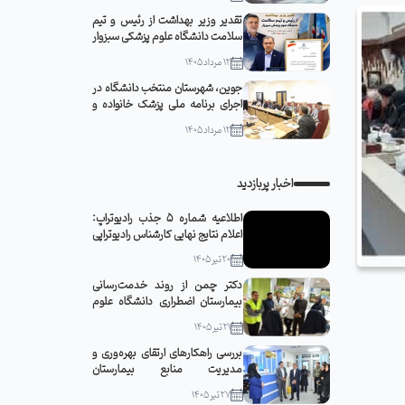
تقدیر وزیر بهداشت از رئیس و تیم
سلامت دانشگاه علوم پزشکی سبزوار
12 مرداد 1405
جوین، شهرستان منتخب دانشگاه در
اجرای برنامه ملی پزشک خانواده و
نظام ارجاع
12 مرداد 1405
اخبار پربازدید
اطلاعیه شماره 5 جذب رادیوتراپ:
اعلام نتایج نهایی کارشناس رادیوتراپی
20 تیر 1405
دکتر چمن از روند خدمت‌رسانی
بیمارستان اضطراری دانشگاه علوم
پزشکی سبزوار در مشهد مقدس
21 تیر 1405
بازدید کرد
بررسی راهکارهای ارتقای بهره‌وری و
مدیریت منابع بیمارستان
قمربنی‌هاشم(ع) جوین با حضور
27 تیر 1405
رئیس دانشگاه