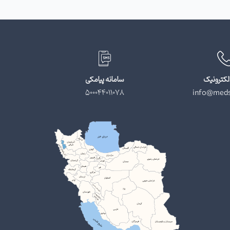
لکترونیک
سامانه پیامکی
500044011078
info@meds