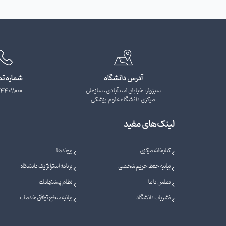
آدرس دانشگاه
شماره ت
سبزوار، خیابان اسدآبادی، سازمان
44011000
مرکزی دانشگاه علوم پزشکی
لینک‌های مفید
کتابخانه مرکزی
پیوندها
بیانیه حفظ حریم شخصی
برنامه استراتژیک دانشگاه
تماس با ما
نظام پیشنهادات
نشریات دانشگاه
بیانیه سطح توافق خدمات