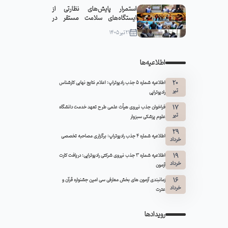
استمرار پایش‌های نظارتی از
ایستگاه‌های سلامت مستقر در
مواکب سبزوار
21 تیر 1405
اطلاعیه‌ها
20
اطلاعیه شماره 5 جذب رادیوتراپ: اعلام نتایج نهایی کارشناس
تیر
رادیوتراپی
17
فراخوان جذب نیروی هیأت علمی طرح تعهد خدمت دانشگاه
تیر
علوم پزشکی سبزوار
29
اطلاعیه شماره ۴ جذب رادیوتراپ: برگزاری مصاحبه تخصصی
خرداد
19
اطلاعیه شماره 3 جذب نیروی شرکتی رادیوتراپی: دریافت کارت
خرداد
آزمون
16
زمانبندی آزمون های بخش معارفی سی امین جشنواره قرآن و
خرداد
عترت
رویدادها