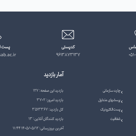
ماس
کدپستی
پست ا
ab.ac.ir
9613873137
051-
آمار بازدید
چارت سازمانی
بازدید این صفحه: 127
پرسشهای متداول
بازدید امروز: 3702
پست الکترونیک
کل بازدید: 3513367
شفافیت
بازدید کنندگان آنلاین: 13
آخرین بروزرسانی: 1405/05/12 11:44