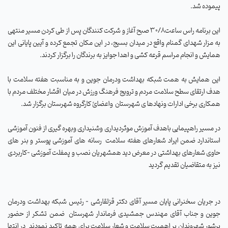
پیموده شد
.
این برنامه راس ساعت30/8 صبح آغاز و شرکت کنندگان پس از طی کردن مسیر منتهی
به مزار شهدای گمنام واقع در میدان بسیج، در این مکان تجمع کرده و آیین پایانی این
همایش و انجام مراسم قرعه کشی و اهدا جوایز به برندگان را برگزار کردند
.
این همایش به همت شبکه بهداشت ودرمان جوین و به مناسبت هفته سلامت با
هدف ارتقای سطح سلامت مردم و ترویج فرهنگ ورزش در میان اقشار مختلف مردم با
همکاری برخی ادارات ونهادها ی شهرستان واعضائ کارگروه شهرستان برگزار شد
.
در مسیر راهپیمایی باهدف آموزش موثردیداری وشنیداری وبهره گیری از فنون آموزشی
استاندارد ضمن ایراد شعارهای هفته سلامت رسانه های آموزشی پوستر و بنر های
حاوی شعارهای بهداشتی در معرض دید همشهریان نصب و پمفلت آموزشی –کاربردی
نیز به متقاضیان تقدیم گردید
در جریان سخنرانی پایان مسیر آقای دکتر قزلقارشی - رئیس شبکه بهداشت ودرمان
جوین و جناب آقای مهندس جمشیدی فرماندار شهرستان ضمن تشکر از حضور
پرشور شهروندان بر اهمیت سلامت و شعار سلامت برای همه تاکید نمودند در انتها