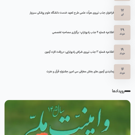
17
فراخوان جذب نیروی هیأت علمی طرح تعهد خدمت دانشگاه علوم پزشکی سبزوار
تیر
29
اطلاعیه شماره ۴ جذب رادیوتراپ: برگزاری مصاحبه تخصصی
خرداد
19
اطلاعیه شماره 3 جذب نیروی شرکتی رادیوتراپی: دریافت کارت آزمون
خرداد
16
زمانبندی آزمون های بخش معارفی سی امین جشنواره قرآن و عترت
خرداد
رویدادها