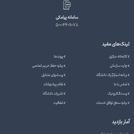
سامانه پیامکی
500044011078
لینک‌های مفید
کتابخانه مرکزی
پیوندها
چارت سازمانی
بیانیه حفظ حریم شخصی
برنامه استراتژیک دانشگاه
پرسشهای متداول
تماس با ما
نظام پیشنهادات
پست الکترونیک
نشریات دانشگاه
بیانیه سطح توافق خدمات
شفافیت
آمار بازدید