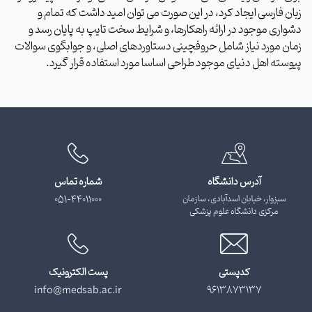
زبان فارسی ایجاد کرد، در این صورت می توان امید داشت که تمام و
دشواری موجود در ارائه راهکارها، و شرایط سخت تایپ به پایان رسد و
زمان مورد نیاز شامل حروفچینی دستاوردهای اصلی، و جوابگوی سوالات
پیوسته اهل دنیای موجود طراحی اساسا مورد استفاده قرار گیرد.
آدرس دانشگاه
شماره تماس
سبزوار، خیابان اسدآبادی، سازمان
051-44011000
مرکزی دانشگاه علوم پزشکی
کدپستی
پست الکترونیک
info@medsab.ac.ir
9613873137