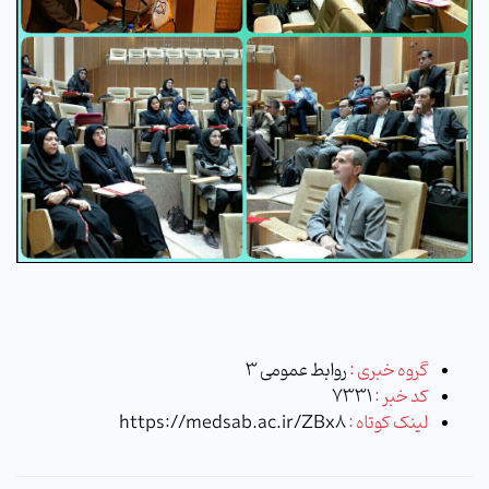
گروه خبری :
روابط عمومی 3
کد خبر :
7331
لینک کوتاه :
https://medsab.ac.ir/ZBx8