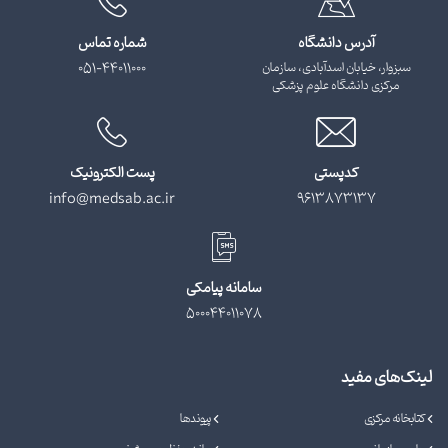
آدرس دانشگاه
شماره تماس
سبزوار، خیابان اسدآبادی، سازمان
051-44011000
مرکزی دانشگاه علوم پزشکی
کدپستی
پست الکترونیک
info@medsab.ac.ir
9613873137
سامانه پیامکی
500044011078
لینک‌های مفید
کتابخانه مرکزی
پیوندها