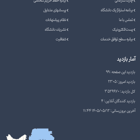
چارت سازمانی
بیانیه حفظ حریم شخصی
برنامه استراتژیک دانشگاه
پرسشهای متداول
تماس با ما
نظام پیشنهادات
پست الکترونیک
نشریات دانشگاه
بیانیه سطح توافق خدمات
شفافیت
آمار بازدید
بازدید این صفحه: 99
بازدید امروز: 2305
کل بازدید: 3529970
بازدید کنندگان آنلاین: 4
آخرین بروزرسانی: 1405/05/12 11:44