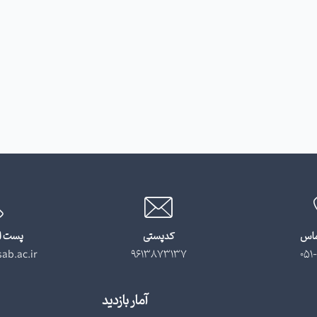
ماس
کدپستی
پست ا
ab.ac.ir
9613873137
051-
آمار بازدید