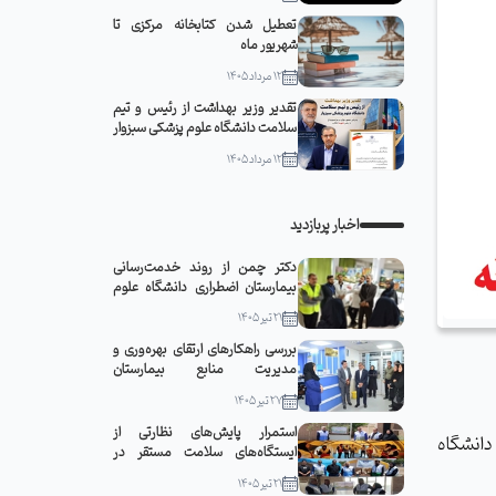
تعطیل شدن کتابخانه مرکزی تا
شهریور ماه
12 مرداد 1405
تقدیر وزیر بهداشت از رئیس و تیم
سلامت دانشگاه علوم پزشکی سبزوار
12 مرداد 1405
اخبار پربازدید
دکتر چمن از روند خدمت‌رسانی
بیمارستان اضطراری دانشگاه علوم
پزشکی سبزوار در مشهد مقدس
21 تیر 1405
بازدید کرد
بررسی راهکارهای ارتقای بهره‌وری و
مدیریت منابع بیمارستان
قمربنی‌هاشم(ع) جوین با حضور
27 تیر 1405
رئیس دانشگاه
استمرار پایش‌های نظارتی از
دانشگاه
ایستگاه‌های سلامت مستقر در
مواکب سبزوار
21 تیر 1405