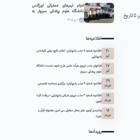
اعزام تیم‌های عملیاتی اورژانس
دانشگاه علوم پزشکی سبزوار به
تا تاریخ
مشهد مقدس
21 تیر 1405
اطلاعیه‌ها
20
اطلاعیه شماره 5 جذب رادیوتراپ: اعلام نتایج نهایی کارشناس
تیر
رادیوتراپی
17
فراخوان جذب نیروی هیأت علمی طرح تعهد خدمت دانشگاه
تیر
علوم پزشکی سبزوار
29
اطلاعیه شماره ۴ جذب رادیوتراپ: برگزاری مصاحبه تخصصی
خرداد
19
اطلاعیه شماره 3 جذب نیروی شرکتی رادیوتراپی: دریافت کارت
خرداد
آزمون
16
زمانبندی آزمون های بخش معارفی سی امین جشنواره قرآن و
خرداد
عترت
رویدادها