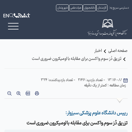
دسترسی سریع به:
کارمندان
دانشجویان
هیات علمی
شهروندان
EN
صفحه اصلی
اخبار
تزریق دُز سوم واکسن برای مقابله با اومیکرون ضروری است
// - 13:16
- تعداد بازدید: 2146
- تعداد بازدیدکننده: 324
زمان مطالعه : کمتر از یک دقیقه
رییس دانشگاه علوم پزشکی سبزوار:
تزریق دُز سوم واکسن برای مقابله با اومیکرون ضروری است