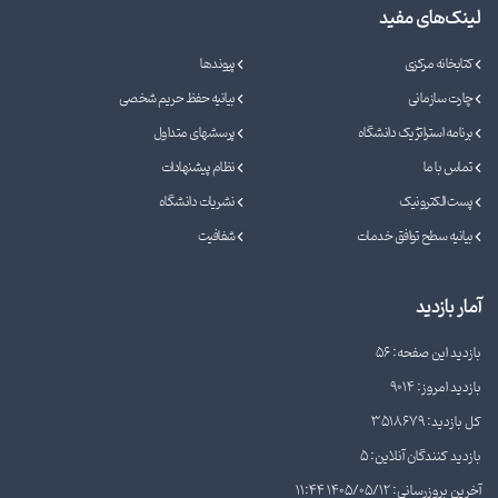
لینک‌های مفید
کتابخانه مرکزی
پیوندها
چارت سازمانی
بیانیه حفظ حریم شخصی
برنامه استراتژیک دانشگاه
پرسشهای متداول
تماس با ما
نظام پیشنهادات
پست الکترونیک
نشریات دانشگاه
بیانیه سطح توافق خدمات
شفافیت
آمار بازدید
بازدید این صفحه: 56
بازدید امروز: 9014
کل بازدید: 3518679
بازدید کنندگان آنلاین: 5
آخرین بروزرسانی: 1405/05/12 11:44