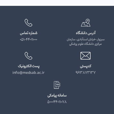
آدرس دانشگاه
شماره تماس
سبزوار، خیابان اسدآبادی، سازمان
051-44011000
مرکزی دانشگاه علوم پزشکی
کدپستی
پست الکترونیک
info@medsab.ac.ir
9613873137
سامانه پیامکی
500044011078