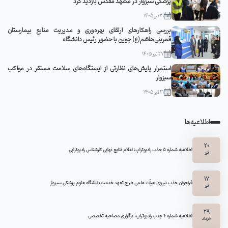
پزشکی سبزوار در مشهد مقدس بازدید کرد
21 تیر 1405
بررسی راهکارهای ارتقای بهره‌وری و مدیریت منابع بیمارستان
قمربنی‌هاشم(ع) جوین با حضور رئیس دانشگاه
27 تیر 1405
استمرار پایش‌های نظارتی از ایستگاه‌های سلامت مستقر در مواکب
سبزوار
21 تیر 1405
اطلاعیه‌ها
20
اطلاعیه شماره 5 جذب رادیوتراپ: اعلام نتایج نهایی کارشناس رادیوتراپی
تیر
17
فراخوان جذب نیروی هیأت علمی طرح تعهد خدمت دانشگاه علوم پزشکی سبزوار
تیر
29
اطلاعیه شماره ۴ جذب رادیوتراپ: برگزاری مصاحبه تخصصی
خرداد