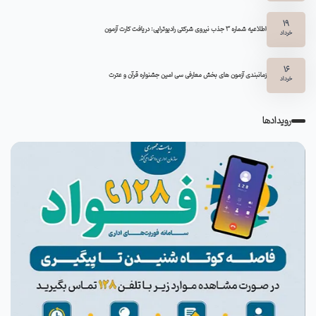
19
اطلاعیه شماره 3 جذب نیروی شرکتی رادیوتراپی: دریافت کارت آزمون
خرداد
16
زمانبندی آزمون های بخش معارفی سی امین جشنواره قرآن و عترت
خرداد
رویدادها