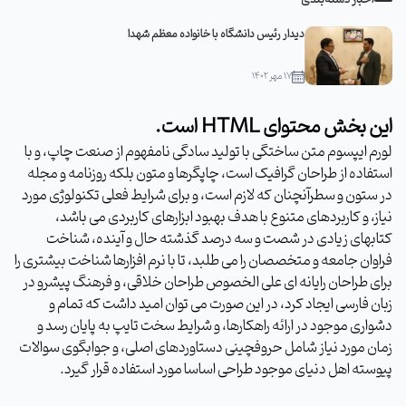
دیدار رئیس دانشگاه با خانواده معظم شهدا
۱۷ مهر ۱۴۰۲
این بخش محتوای HTML است.
لورم ایپسوم متن ساختگی با تولید سادگی نامفهوم از صنعت چاپ، و با
استفاده از طراحان گرافیک است، چاپگرها و متون بلکه روزنامه و مجله
در ستون و سطرآنچنان که لازم است، و برای شرایط فعلی تکنولوژی مورد
نیاز، و کاربردهای متنوع با هدف بهبود ابزارهای کاربردی می باشد،
کتابهای زیادی در شصت و سه درصد گذشته حال و آینده، شناخت
فراوان جامعه و متخصصان را می طلبد، تا با نرم افزارها شناخت بیشتری را
برای طراحان رایانه ای علی الخصوص طراحان خلاقی، و فرهنگ پیشرو در
زبان فارسی ایجاد کرد، در این صورت می توان امید داشت که تمام و
دشواری موجود در ارائه راهکارها، و شرایط سخت تایپ به پایان رسد و
زمان مورد نیاز شامل حروفچینی دستاوردهای اصلی، و جوابگوی سوالات
پیوسته اهل دنیای موجود طراحی اساسا مورد استفاده قرار گیرد.