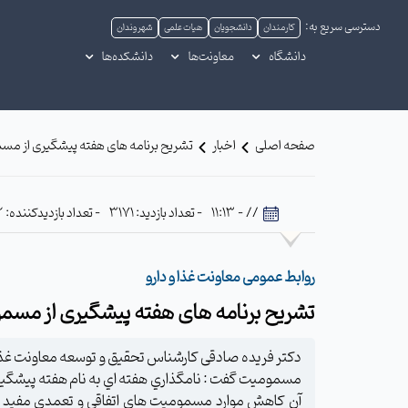
دسترسی سریع به:
کارمندان
دانشجویان
هیات علمی
شهروندان
دانشگاه
معاونت‌ها
دانشکده‌ها
صفحه اصلی
اخبار
تشریح برنامه های هفته پیشگیری از مسم
// - 11:13
- تعداد بازدید: 3171
- تعداد بازدیدکننده: 492
روابط عمومی معاونت غذا و دارو
تشریح برنامه های هفته پیشگیری از مسمو
دکتر فریده صادقی کارشناس تحقیق و توسعه معاونت غذا و
مسمومیت گفت : نامگذاري هفته اي به نام هفته پيشگيري ا
آن كاهش موارد مسموميت هاي اتفاقي و تعمدي مفيد واق