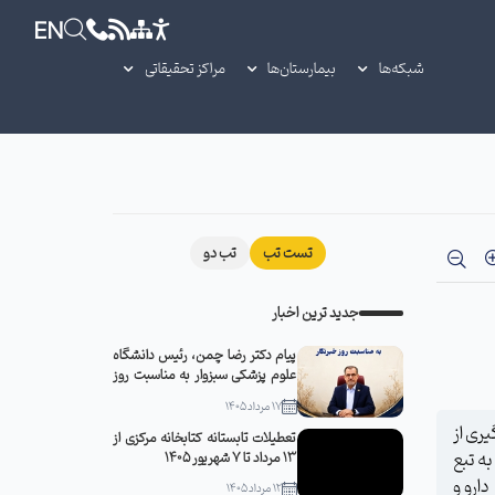
EN
شبکه‌ها
بیمارستان‌ها
مراکز تحقیقاتی
تست تب
تب دو
جدید ترین اخبار
پیام دکتر رضا چمن، رئیس دانشگاه
علوم پزشکی سبزوار به مناسبت روز
خبرنگار
17 مرداد 1405
ری از
تعطیلات تابستانه کتابخانه مرکزی از
ه تبع
13 مرداد تا 7 شهریور 1405
ارو و
12 مرداد 1405