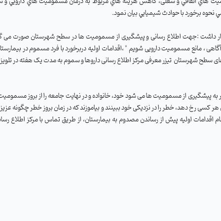
يت هاي اتفاقي و شغلی، كاهش هزينه هاي مربوط به درمان مسموميت هاي دارويي و شي
نحوه برخورد با حوادث شيميايي بیان نمود.
ظهار داشت :جهت اطلاع رسانی و پیشگیری از مسمومیت ها در سطح شهرستان صورت می گ
آگاهی ، مانع مسمومیت دارویی شویم " ،اقدامات اولیه دربرخورد با فرد مسموم در بیمارستان
 های سطح شهرستان
تیزر معرفی مرکز اطلاع رسانی داروها و سموم به مدت یک هفته در تلوی
منجر به پیشگیری از مسمومیت ها می شود خود، خانواده و در نهایت جامعه را از بروز مسموم
 کسی رخ دهد، خطر را در نزدیکی خود ببینند و بیاموزند که در زمان بروز خطر چگونه عزیزان
اقدامات اولیه پیش از رساندن مصدوم به بیمارستان، از طریق تماس با مرکز اطلاع رسانی