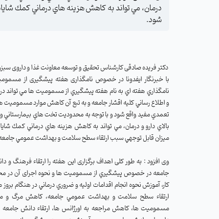
درمان، مي تواند به كاهش هزينه هاي درماني كمك شايا
شود.
دکتر فریده صادقی کارشناس تحقیق و توسعه معاونت غذا و داروی سبزوا
با خبرنگار ایفدونا در خصوص نامگذاری هفته پیشگیری از مسمو
نامگذاري هفته اي به نام هفته پيشگيري از مسموميت ها مي تواند در
و اطلاع رساني كليه اقشار جامعه و به تبع آن كاهش موارد مسموميت ها
تعمدي مفيد واقع شود و با توجه به محدوديت تخت هاي بيمارستاني و
بالاي دارو و درمان، مي تواند به كاهش هزينه هاي درماني كمك شايان
ميزان قابل توجهي سبب ارتقاء سطح سلامت و بهداشت عمومي جامعه
وی افزود : به طور کلی اهداف برگزاری این هفته را ارتقاء فرهنگ و 
جامعه در خصوص پيشگيري از مسموميت ها و نحوه اجرای آن در مح
کار، آموزش نحوه انجام اقدامات اوليه و ضروري درماني در هنگام برو
ارتقاء سطح سلامت و بهداشت عمومي جامعه، كاهش مرگ و مير
مسموميت ها، کاهش مراجعه به اورژانس ها، ارتقاء دانش جامع