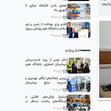
جامعه
تعطیل شدن کتابخانه مرکزی تا
شهریور ماه
12 مرداد 1405
تقدیر وزیر بهداشت از رئیس و تیم
سلامت دانشگاه علوم پزشکی سبزوار
12 مرداد 1405
اخبار پربازدید
دکتر چمن از روند خدمت‌رسانی
بیمارستان اضطراری دانشگاه علوم
پزشکی سبزوار در مشهد مقدس
21 تیر 1405
بازدید کرد
بررسی راهکارهای ارتقای بهره‌وری و
مدیریت منابع بیمارستان
قمربنی‌هاشم(ع) جوین با حضور
27 تیر 1405
رئیس دانشگاه
استمرار پایش‌های نظارتی از
ایستگاه‌های سلامت مستقر در
مواکب سبزوار
21 تیر 1405