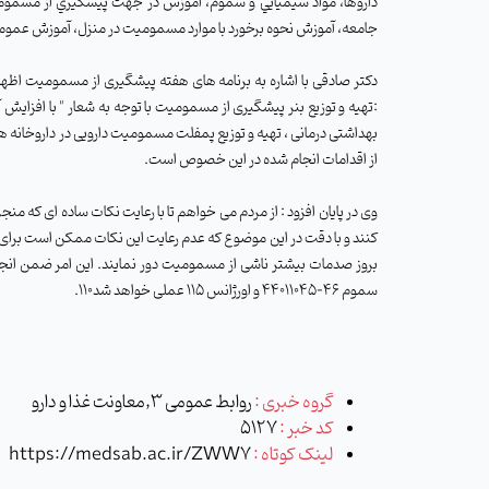
داروها، مواد شيميايي و سموم، آموزش در جهت پيشگيري از مسموم
جامعه، آموزش نحوه برخورد با موارد مسموميت در منزل، آموزش عمومي 
دکتر صادقی با اشاره به برنامه های هفته پیشگیری از مسمومیت ا
:تهیه و توزیع بنر پیشگیری از مسمومیت با توجه به شعار " با افزایش 
بهداشتی درمانی ، تهیه و توزیع پمفلت مسمومیت دارویی در داروخانه
از اقدامات انجام شده در این خصوص است.
وی در پایان افزود : از مردم می خواهم تا با رعایت نکات ساده ای که 
کنند و با دقت در این موضوع که عدم رعایت این نکات ممکن است برای هر
بروز صدمات بیشتر ناشی از مسمومیت دور نمایند. این امر ضمن انجام 
سموم 46-44011045 و اورژانس 115 عملی خواهد شد
110.
گروه خبری :
روابط عمومی 3,معاونت غذا و دارو
کد خبر :
5127
لینک کوتاه :
https://medsab.ac.ir/ZWW7