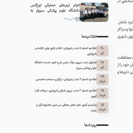
ميايي در
اعزام تیم‌های عملیاتی اورژانس
دانشگاه علوم پزشکی سبزوار به
مشهد مقدس
21 تیر 1405
یرد شامل
ها و مراکز
زیون شهری
اطلاعیه‌ها
20
اطلاعیه شماره 5 جذب رادیوتراپ: اعلام نتایج نهایی کارشناس
تیر
رادیوتراپی
یت محافظت
17
فراخوان جذب نیروی هیأت علمی طرح تعهد خدمت دانشگاه
 خود را از
تیر
علوم پزشکی سبزوار
 داروها و
29
اطلاعیه شماره ۴ جذب رادیوتراپ: برگزاری مصاحبه تخصصی
خرداد
19
اطلاعیه شماره 3 جذب نیروی شرکتی رادیوتراپی: دریافت کارت
خرداد
آزمون
16
زمانبندی آزمون های بخش معارفی سی امین جشنواره قرآن و
خرداد
عترت
رویدادها