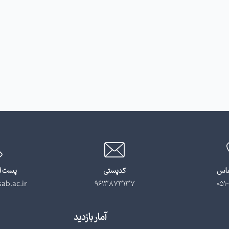
ماس
کدپستی
پست ا
ab.ac.ir
9613873137
051-
آمار بازدید