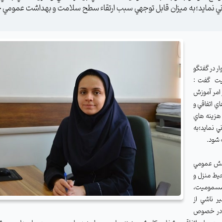
ني نمايد؛به ميزان قابل توجهي سبب ارتقاء سطح سلامت و بهداشت عمومي 
ر در گفتگو
میت
گفت :
 امر آموزش
ي اتفاقي و
 هزينه هاي
ي نمايد؛به
 شود.
دانش عمومي
یط منزل و
ز مسمومیت،
 ناشي از
ه در خصوص