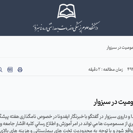
ومیت در سبزوار
زمان مطالعه : 2 دقیقه
میت در سبزوار
 داروی سبزوار در گفتگو با خبرنگار ایفدونا در خصوص نامگذاری هفته پیشگی
ز مسموميت ها مي تواند در امر آموزش و اطلاع رساني كليه اقشار جامعه و ب
ع شود و با توجه به محدوديت تخت هاي بيمارستاني و هزينه هاي بالاي د