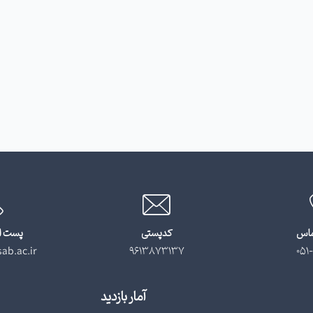
ماس
کدپستی
پست ا
ab.ac.ir
9613873137
051-
آمار بازدید