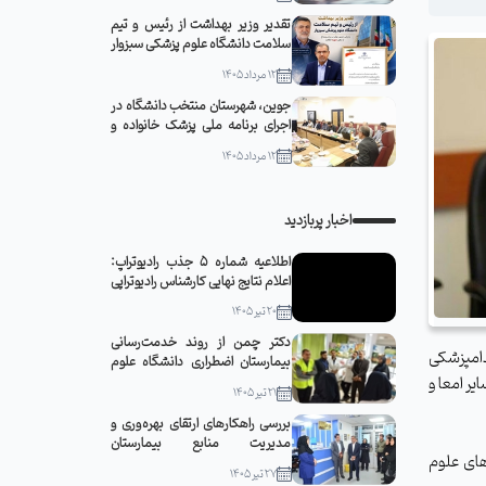
تقدیر وزیر بهداشت از رئیس و تیم
سلامت دانشگاه علوم پزشکی سبزوار
12 مرداد 1405
جوین، شهرستان منتخب دانشگاه در
اجرای برنامه ملی پزشک خانواده و
نظام ارجاع
12 مرداد 1405
اخبار پربازدید
اطلاعیه شماره 5 جذب رادیوتراپ:
اعلام نتایج نهایی کارشناس رادیوتراپی
20 تیر 1405
دکتر چمن از روند خدمت‌رسانی
دامپزشکی
بیمارستان اضطراری دانشگاه علوم
شود و جگر و سایر امعا و
پزشکی سبزوار در مشهد مقدس
21 تیر 1405
بازدید کرد
بررسی راهکارهای ارتقای بهره‌وری و
مدیریت منابع بیمارستان
های علوم
قمربنی‌هاشم(ع) جوین با حضور
27 تیر 1405
رئیس دانشگاه