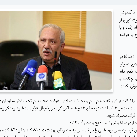
 و آموزش
یشگیری از
 زنده و یا
خ و عرضه
را صرفا در
هیچ عنوان
ه ذبح دام
، چکمه و
ونی کنند،
ا تاکید بر این که مردم دام زنده را از میادین عرضه مجاز دام تحت نظر سازمان 
خریداری کنند، گفت: گوشت دام ذبح شده باید قبل از مصرف به مدت حداقل ۲۴ ساعت در دمای 4 درجه سانتی‌ گراد در یخچال قرار داده 
ئم بیماری و ناخوشی است ذبح و مصرف نکنند.
توصیه های بهداشتی را در نامه ای به معاونان بهداشت دانشگاه ها و دانشکده 