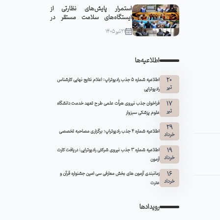
استمرار پایش‌های نظارتی از
ایستگاه‌های سلامت مستقر در
مواکب سبزوار
21 تیر 1405
اطلاعیه‌ها
20
اطلاعیه شماره 5 جذب رادیوتراپ: اعلام نتایج نهایی کارشناس
تیر
رادیوتراپی
17
فراخوان جذب نیروی هیأت علمی طرح تعهد خدمت دانشگاه
تیر
علوم پزشکی سبزوار
29
اطلاعیه شماره ۴ جذب رادیوتراپ: برگزاری مصاحبه تخصصی
خرداد
19
اطلاعیه شماره 3 جذب نیروی شرکتی رادیوتراپی: دریافت کارت
خرداد
آزمون
16
زمانبندی آزمون های بخش معارفی سی امین جشنواره قرآن و
خرداد
عترت
رویدادها