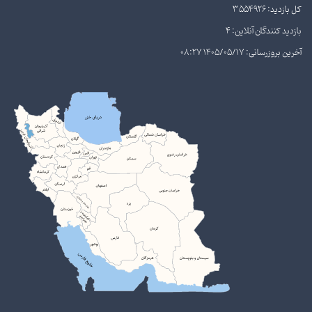
کل بازدید: 3554926
بازدید کنندگان آنلاین: 4
آخرین بروزرسانی: 1405/05/17 08:27