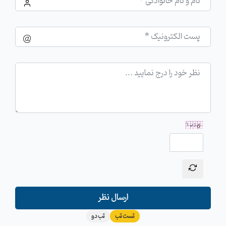
ارسال نظر
تست تب
تب دو