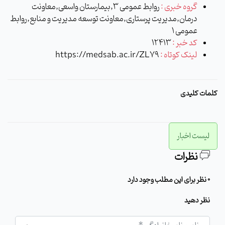
گروه خبری :
روابط عمومی 3,بیمارستان واسعی,معاونت
درمان,مدیریت پرستاری,معاونت توسعه مدیریت و منابع,روابط
عمومی 1
کد خبر :
12413
لینک کوتاه :
https://medsab.ac.ir/ZL79
کلمات کلیدی
لیست اخبار
نظرات
0 نظر برای این مطلب وجود دارد
نظر دهید