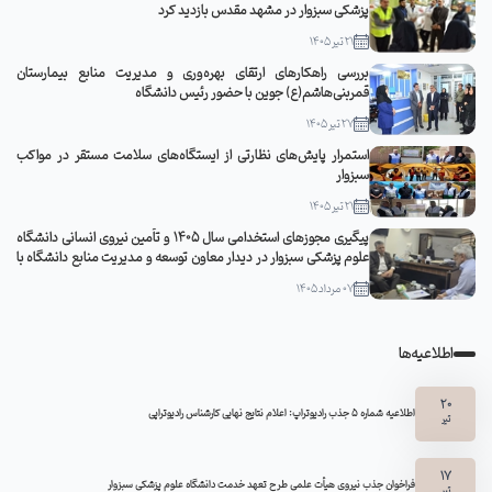
پزشکی سبزوار در مشهد مقدس بازدید کرد
21 تیر 1405
بررسی راهکارهای ارتقای بهره‌وری و مدیریت منابع بیمارستان
قمربنی‌هاشم(ع) جوین با حضور رئیس دانشگاه
27 تیر 1405
استمرار پایش‌های نظارتی از ایستگاه‌های سلامت مستقر در مواکب
سبزوار
21 تیر 1405
پیگیری مجوزهای استخدامی سال ۱۴۰۵ و تأمین نیروی انسانی دانشگاه
علوم پزشکی سبزوار در دیدار معاون توسعه و مدیریت منابع دانشگاه با
مدیرکل منابع انسانی وزارت بهداشت
07 مرداد 1405
اطلاعیه‌ها
20
اطلاعیه شماره 5 جذب رادیوتراپ: اعلام نتایج نهایی کارشناس رادیوتراپی
تیر
17
فراخوان جذب نیروی هیأت علمی طرح تعهد خدمت دانشگاه علوم پزشکی سبزوار
تیر