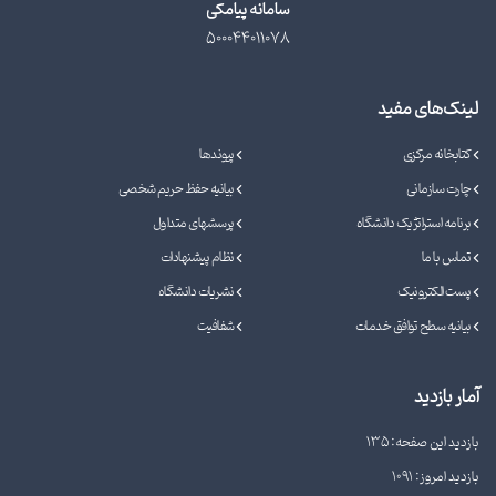
سامانه پیامکی
500044011078
لینک‌های مفید
کتابخانه مرکزی
پیوندها
چارت سازمانی
بیانیه حفظ حریم شخصی
برنامه استراتژیک دانشگاه
پرسشهای متداول
تماس با ما
نظام پیشنهادات
پست الکترونیک
نشریات دانشگاه
بیانیه سطح توافق خدمات
شفافیت
آمار بازدید
بازدید این صفحه: 135
بازدید امروز: 1091