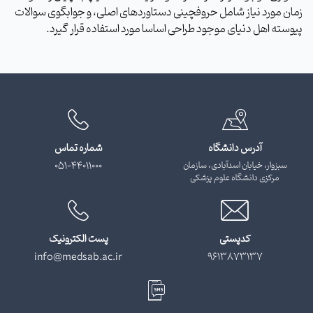
زمان مورد نیاز شامل حروفچینی دستاوردهای اصلی، و جوابگوی سوالات
پیوسته اهل دنیای موجود طراحی اساسا مورد استفاده قرار گیرد.
آدرس دانشگاه
شماره تماس
سبزوار، خیابان اسدآبادی، سازمان
051-44011000
مرکزی دانشگاه علوم پزشکی
کدپستی
پست الکترونیک
info@medsab.ac.ir
9613873137