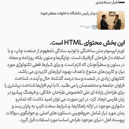
اخبار دسته‌بندی
دیدار رئیس دانشگاه با خانواده معظم شهدا
۱۷ مهر ۱۴۰۲
این بخش محتوای HTML است.
لورم ایپسوم متن ساختگی با تولید سادگی نامفهوم از صنعت چاپ، و با
استفاده از طراحان گرافیک است، چاپگرها و متون بلکه روزنامه و مجله
در ستون و سطرآنچنان که لازم است، و برای شرایط فعلی تکنولوژی مورد
نیاز، و کاربردهای متنوع با هدف بهبود ابزارهای کاربردی می باشد،
کتابهای زیادی در شصت و سه درصد گذشته حال و آینده، شناخت
فراوان جامعه و متخصصان را می طلبد، تا با نرم افزارها شناخت بیشتری را
برای طراحان رایانه ای علی الخصوص طراحان خلاقی، و فرهنگ پیشرو در
زبان فارسی ایجاد کرد، در این صورت می توان امید داشت که تمام و
دشواری موجود در ارائه راهکارها، و شرایط سخت تایپ به پایان رسد و
زمان مورد نیاز شامل حروفچینی دستاوردهای اصلی، و جوابگوی سوالات
پیوسته اهل دنیای موجود طراحی اساسا مورد استفاده قرار گیرد.