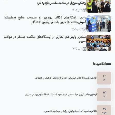
پزشکی سبزوار در مشهد مقدس بازدید کرد
21 تیر 1405
بررسی راهکارهای ارتقای بهره‌وری و مدیریت منابع بیمارستان
قمربنی‌هاشم(ع) جوین با حضور رئیس دانشگاه
27 تیر 1405
استمرار پایش‌های نظارتی از ایستگاه‌های سلامت مستقر در مواکب
سبزوار
21 تیر 1405
اطلاعیه‌ها
20
اطلاعیه شماره 5 جذب رادیوتراپ: اعلام نتایج نهایی کارشناس رادیوتراپی
تیر
17
فراخوان جذب نیروی هیأت علمی طرح تعهد خدمت دانشگاه علوم پزشکی سبزوار
تیر
29
اطلاعیه شماره ۴ جذب رادیوتراپ: برگزاری مصاحبه تخصصی
خرداد