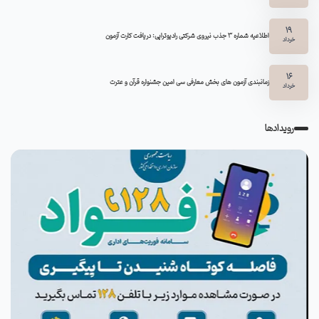
19
اطلاعیه شماره 3 جذب نیروی شرکتی رادیوتراپی: دریافت کارت آزمون
خرداد
16
زمانبندی آزمون های بخش معارفی سی امین جشنواره قرآن و عترت
خرداد
رویدادها