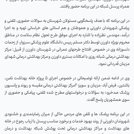
همراه پرسنل شبکه در این برنامه حضور یافتند.
در این برنامه که با هدف پاسخگویی مسئولان شهرستان به سوالات حضوری، تلفنی و
پیامکی شهروندان داورزنی و هموطنان و هم استانی های خراسانی تهیه و به اجرا
درآمد، مهندس نظرزاده با اشاره به اجرای موفق طرح تحول نظام سلامت در مناطق
محروم بویژه داورزن توسط دکتر مسلم رییس دانشگاه علوم پزشکی سبزوار، از زحمات
دلسوزانه وی در خصوص افتتاح طرحهای عمرانی در شهرستان داورزن از قبیل: مرکز
بهداشتی درمانی شبانه روزی با امکانات بستری داورزن و مرکز بهداشتی درمانی شهدای
مزینان قدردانی نمود.
وی در ادامه ضمن ارائه توضیحاتی در خصوص اجرای ۵ پروژه خانه بهداشت نامن،
باشتین، فیض آباد، مزینان و سویز؛ ۲مرکز بهداشتی درمانی مقیسه و ریوند و پانسیون
پزشک صدخرو،؛ به سؤالات و درخواستهای مطرح شده تلفنی، پیامکی و حضوری از
سوی همشهریان پاسخ گفت.
در این برنامه
پیامک ها و تلفن های مردمی حاکی از میزان رضایتمندی و خشنودی
شهروندان داورزنی از روند بهبود خدمات و برخورد مناسب پرسنل با ارباب رجوع در خانه
های بهداشت و مراکز بهداشتی درمانی تحت پوشش شبکه بهداشت و درمان