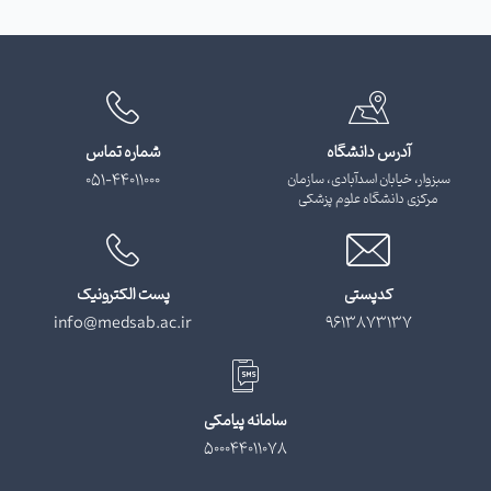
آدرس دانشگاه
شماره تماس
سبزوار، خیابان اسدآبادی، سازمان
051-44011000
مرکزی دانشگاه علوم پزشکی
کدپستی
پست الکترونیک
info@medsab.ac.ir
9613873137
سامانه پیامکی
500044011078