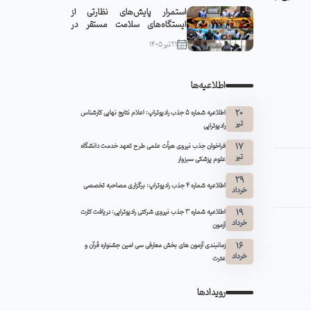
استمرار پایش‌های نظارتی از
ایستگاه‌های سلامت مستقر در
مواکب سبزوار
21 تیر 1405
اطلاعیه‌ها
20
اطلاعیه شماره 5 جذب رادیوتراپ: اعلام نتایج نهایی کارشناس
تیر
رادیوتراپی
17
فراخوان جذب نیروی هیأت علمی طرح تعهد خدمت دانشگاه
تیر
علوم پزشکی سبزوار
29
اطلاعیه شماره ۴ جذب رادیوتراپ: برگزاری مصاحبه تخصصی
خرداد
19
اطلاعیه شماره 3 جذب نیروی شرکتی رادیوتراپی: دریافت کارت
خرداد
آزمون
16
زمانبندی آزمون های بخش معارفی سی امین جشنواره قرآن و
خرداد
عترت
رویدادها