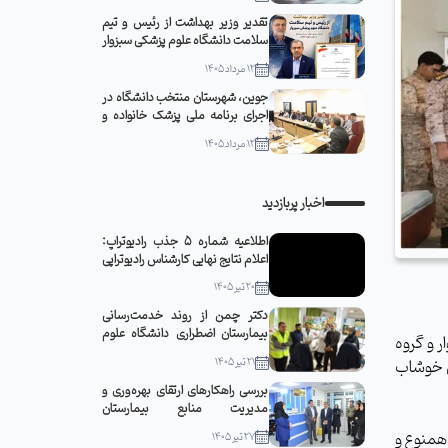
تقدیر وزیر بهداشت از رئیس و تیم
سلامت دانشگاه علوم پزشکی سبزوار
12 مرداد 1405
جوین، شهرستان منتخب دانشگاه در
اجرای برنامه ملی پزشک خانواده و
نظام ارجاع
12 مرداد 1405
اخبار پربازدید
اطلاعیه شماره 5 جذب رادیوتراپ:
اعلام نتایج نهایی کارشناس رادیوتراپی
20 تیر 1405
دکتر چمن از روند خدمت‌رسانی
بیمارستان اضطراری دانشگاه علوم
 و گروه
پزشکی سبزوار در مشهد مقدس
21 تیر 1405
ن خوشاب
بازدید کرد
بررسی راهکارهای ارتقای بهره‌وری و
مدیریت منابع بیمارستان
قمربنی‌هاشم(ع) جوین با حضور
 همنوع و
27 تیر 1405
رئیس دانشگاه