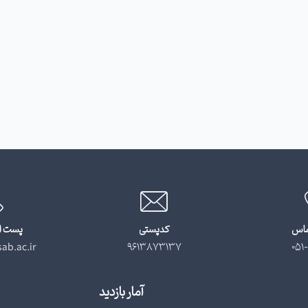
ماس
کدپستی
پست ا
ab.ac.ir
9613873137
051-
آمار بازدید