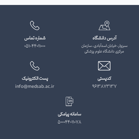
آدرس دانشگاه
شماره تماس
سبزوار، خیابان اسدآبادی، سازمان
051-44011000
مرکزی دانشگاه علوم پزشکی
کدپستی
پست الکترونیک
info@medsab.ac.ir
9613873137
سامانه پیامکی
500044011078