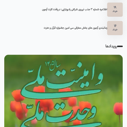
19
اطلاعیه شماره 3 جذب نیروی شرکتی رادیوتراپی: دریافت کارت آزمون
خرداد
16
زمانبندی آزمون های بخش معارفی سی امین جشنواره قرآن و عترت
خرداد
رویدادها