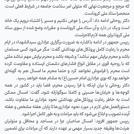
که مرجع و مرجعیت نهایی که متولی امر سلامت جامعه در شرایط فعلی است،
منحصرا ستاد ملی کروناست.
دکتر روحانی ادامه داد: آدرس را عوض نکنیم و مسیر را اشتباه نرویم یک خانه
است و یک در دارد و آن ستاد ملی کروناست و مقررات وضع شده از سوی ستاد
ملی کرونا برای همه لازم‌الاجراست.
رییس جمهور در ادامه با اشاره به ضرورت برگزاری عزاداری سیدالشهداء در ایام
محرم با رعایت کامل پروتکل‌های بهداشتی گفت: مگر می‌شود کسی مسلمان
باشد و محرم برایش مهم نباشد؟ و شیعه باشد و محرم برایش مهم نباشد ملتی
که با روحیه قوی در مقابل انواع فشارهای دشمنان ایستاده و مقاومت کرده
است محرم را فراموش نخواهد کرد و حتما محرم ما امسال هم به گونه‌ای
خواهد بود که بوی عزاداری امام حسین(ع) به مشام همه خواهد رسید.
دکتر روحانی با بیان اینکه با فرا رسیدن محرم، فضا باید در کشور در همه
کوچه‌ها و خیابان‌ها حسینی و کاملا سوگوارانه شود، گفت: امسال ممکن
است به خاطر رعایت پروتکل‌های بهداشتی نحوه عزاداری ما متفاوت باشد،
دستورالعمل‌های لازم در مورد نحوه عزاداری‌ها تا پایان هفته مشخص و هفته
آینده تصویب و ابلاغ می‌شود که باید مراعات و به طور کامل اجرا شود.
رییس جمهور افزود: امسال صاحبان عزا در مساجد و محافل و متولیان
هیئت‌ها وظیفه جدید بسیار مهمی بر عهده دارند که آن مراعات برای تضمین