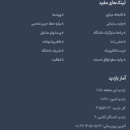
لینک‌های مفید
کتابخانه مرکزی
پیوندها
چارت سازمانی
بیانیه حفظ حریم شخصی
برنامه استراتژیک دانشگاه
پرسشهای متداول
تماس با ما
نظام پیشنهادات
پست الکترونیک
نشریات دانشگاه
بیانیه سطح توافق خدمات
شفافیت
آمار بازدید
بازدید این صفحه: 185
بازدید امروز: 1868
کل بازدید: 3555703
بازدید کنندگان آنلاین: 9
آخرین بروزرسانی: 1405/05/17 08:27