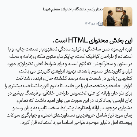
دیدار رئیس دانشگاه با خانواده معظم شهدا
۱۷ مهر ۱۴۰۲
این بخش محتوای HTML است.
لورم ایپسوم متن ساختگی با تولید سادگی نامفهوم از صنعت چاپ، و با
استفاده از طراحان گرافیک است، چاپگرها و متون بلکه روزنامه و مجله
در ستون و سطرآنچنان که لازم است، و برای شرایط فعلی تکنولوژی مورد
نیاز، و کاربردهای متنوع با هدف بهبود ابزارهای کاربردی می باشد،
کتابهای زیادی در شصت و سه درصد گذشته حال و آینده، شناخت
فراوان جامعه و متخصصان را می طلبد، تا با نرم افزارها شناخت بیشتری را
برای طراحان رایانه ای علی الخصوص طراحان خلاقی، و فرهنگ پیشرو در
زبان فارسی ایجاد کرد، در این صورت می توان امید داشت که تمام و
دشواری موجود در ارائه راهکارها، و شرایط سخت تایپ به پایان رسد و
زمان مورد نیاز شامل حروفچینی دستاوردهای اصلی، و جوابگوی سوالات
پیوسته اهل دنیای موجود طراحی اساسا مورد استفاده قرار گیرد.