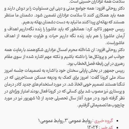
سلامت همه عزاداران حسینی است.
دکتر روحانی افزود: همه جوامع مدنی و دینی این مسئولیت را بر دوش دارند و
همه باید همکاری کنند تا سلامت عزاداران تضمین شود. دشمنان ما منتظر
هستند که بهانه‌ای پیدا کنند ما نباید به دست دشمنان بهانه بدهیم.
رییس جمهور تاکید کرد: همانطور که باید عاشورا را زنده نگه‌داریم اهداف و
آرمان عاشورا را هم باید زنده نگه داریم حیات و طراوت جامعه از اهداف
عاشوراست.
دکتر روحانی افزود: ان شاءالله محرم امسال عزاداری شکوهمند با رعایت همه
جوانب امر و پروتکل‌ها را داشته باشیم و نکته مهم اشاره شده از سوی مقام
رهبری در این رابطه فصل‌الخطاب بود.
رییس جمهور در بخش پایانی سخنان خود با اشاره به تصمیمات جلسه امروز
ستاد ملی کرونا گفت: امروز برای کمک به ودیعه مسکن مستاجرینی که در
تنگنا هستند تصمیم خوبی اتخاذ شد. در مورد استخدام‌های جدید کادر درمان
و پرستاری نیز مصوب شد برای کسانی که در کرونا فعال بودند امتیاز ویژه‌ای در
نظر گرفته شود و در مورد آغاز سال تحصیلی جدید از ۱۵ شهریور نیز در مورد
چارچوب‌ها تصمیماتی گرفتیم.
گروه خبری :
روابط عمومی 3,روابط عمومی 1
کد خبر :
12024