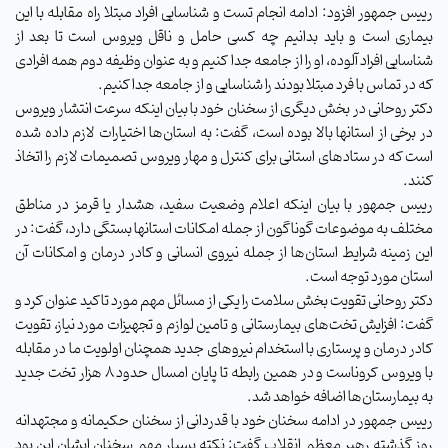
رییس جمهور افزود: ادامه انجام تست و شناسایی افراد مبتلا راه مقابله با این
بیماری است و باید بدانیم چه کسی حامل و ناقل ویروس است تا بعد از
شناسایی افراد آلوده، او را از جامعه جدا کنیم و به عنوان وظیفه دوم همه افرادی
که در تماس با فرد مبتلا بودند را شناسایی و از جامعه جدا کنیم.
دکتر روحانی در بخش دیگری از سخنان خود با بیان اینکه سرعت انتشار ویروس
در برخی از استانها بالا بوده است، گفت: به استان‌ها اختیارات لازم داده‌ شده
است که در ستادهای استانی برای کنترل و مهار ویروس تصمیمات لازم را اتخاذ
کنند.
رییس جمهور با بیان اینکه اعلام وضعیت سفید، هشدار یا قرمز در مناطق
مختلف به موضوعات گوناگون از جمله امکانات استانها بستگی دارد، گفت: در
این زمینه شرایط استان‌ها از جمله نیروی انسانی و کادر درمان و امکانات آن
استان مورد توجه است.
دکتر روحانی تقویت بخش سلامت را یکی از مسائل مهم مورد تاکید عنوان کرد و
گفت: افزایش تخت‌های بیمارستانی و تامین لوازم و تجهیزات مورد نیاز، تقویت
کادر درمان و پرستاری با استخدام نیروهای جدید همچنان اولویت ما در مقابله
با ویروس کروناست و در همین رابطه تا پایان امسال حدود ۸ هزار تخت جدید
به بیمارستان‌ها اضافه خواهد شد.
رییس جمهور در ادامه سخنان خود با قدردانی از سخنان حکیمانه و مجتهدانه
روز گذشته رهبر معظم انقلاب گفت: نکته بسیار مهم سخنان ایشان این بود