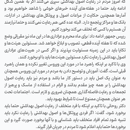
که امروز مردم در رعایت اصول بهداشتی سپری می‌کنند اگر به همین شکل
ادامه یابد حتما در هفته‌های آینده خبرهای خوشی را شاهد خواهیم بود و
آمارها همچنین حکایت از مراعات اصول و پروتکل‌های بهداشتی در ادارات،
بانک‌ها و مراکز پرتجمع دارد. البته عده‌ کمی هم رعایت نمی‌کنند و حتما نیازمند
آن هستیم با کسی که تخلف می‌کند برخورد کنیم.
رییس جمهور ادامه داد: برای ماه محرم و عزاداری‌ها در این ماه نیز مقرراتی وضع
شده که تا هفته آینده قطعی، تصویب و ابلاغ خواهد شد. مسئولین هیئت‌ها و
تکایا باید در این زمینه مسئولیت بپذیرند و اگر کسی در هییت‌های عزاداری
اصول بهداشتی را رعایت نکرد مسئولین هیئت‌ها باید با او برخورد کنند.
وی با تاکید بر اینکه راهبرد ما در مورد این ویروس تغییر نکرده و همان راهبرد
قبلی است، گفت: آموزش و توضیح دادن به مردم در مورد این ویروس همچنان
به عنوان یک اصل باید در دستور کار ما باشد و مردم نیز باید رعایت اصول
بهداشتی را بر همه چیز مقدم بدانند و الزام در استفاده از ماسک و پرهیز از
تجمعات و رعایت فاصله‌گذاری همچنان ضروری و لازم است. اجتماعات تحت
هر عنوان همچنان ممنوع است تا شرایط بهبود یابد.
دکتر روحانی با تاکید بر اینکه با فرد متخلف از رعایت اصول بهداشتی حتما باید
برخورد شود، گفت: اگر فردی پروتکل‌ها و اصول بهداشتی را رعایت نکرد باید
تنبیه شود تمام افراد متخلف باید شناسایی و با آنها برخورد صورت گیرد و این
برخورد‌ها حتما باید اعلام شود تا مردم در جریان قرار گیرند.