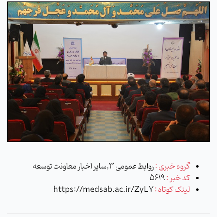
گروه خبری :
روابط عمومی 3,سایر اخبار معاونت توسعه
کد خبر :
5619
لینک کوتاه :
https://medsab.ac.ir/ZyL7