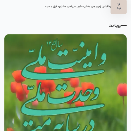
16
زمانبندی آزمون های بخش معارفی سی امین جشنواره قرآن و عترت
خرداد
رویدادها