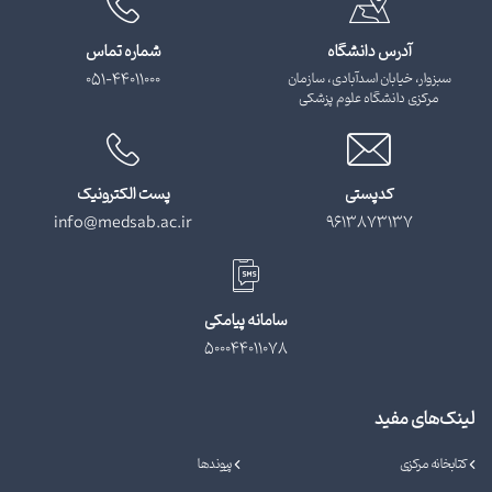
آدرس دانشگاه
شماره تماس
سبزوار، خیابان اسدآبادی، سازمان
051-44011000
مرکزی دانشگاه علوم پزشکی
کدپستی
پست الکترونیک
info@medsab.ac.ir
9613873137
سامانه پیامکی
500044011078
لینک‌های مفید
کتابخانه مرکزی
پیوندها