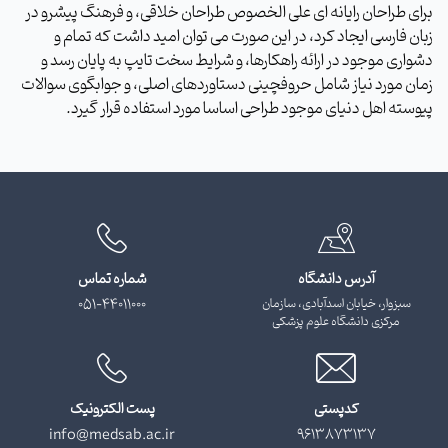
برای طراحان رایانه ای علی الخصوص طراحان خلاقی، و فرهنگ پیشرو در
زبان فارسی ایجاد کرد، در این صورت می توان امید داشت که تمام و
دشواری موجود در ارائه راهکارها، و شرایط سخت تایپ به پایان رسد و
زمان مورد نیاز شامل حروفچینی دستاوردهای اصلی، و جوابگوی سوالات
پیوسته اهل دنیای موجود طراحی اساسا مورد استفاده قرار گیرد.
آدرس دانشگاه
شماره تماس
سبزوار، خیابان اسدآبادی، سازمان
051-44011000
مرکزی دانشگاه علوم پزشکی
کدپستی
پست الکترونیک
info@medsab.ac.ir
9613873137