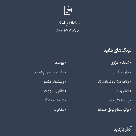
سامانه پیامکی
500044011078
لینک‌های مفید
کتابخانه مرکزی
پیوندها
چارت سازمانی
بیانیه حفظ حریم شخصی
برنامه استراتژیک دانشگاه
پرسشهای متداول
تماس با ما
نظام پیشنهادات
پست الکترونیک
نشریات دانشگاه
بیانیه سطح توافق خدمات
شفافیت
آمار بازدید