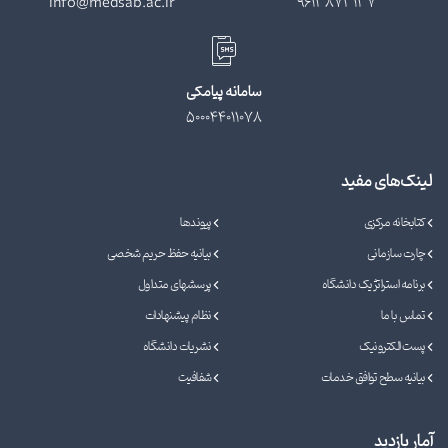
info@medsab.ac.ir
9613873137
سامانه پیامکی
500044011078
لینک‌های مفید
کتابخانه مرکزی
پیوندها
چارت سازمانی
بیانیه حفظ حریم شخصی
برنامه استراتژیک دانشگاه
پرسشهای متداول
تماس با ما
نظام پیشنهادات
پست الکترونیک
نشریات دانشگاه
بیانیه سطح توافق خدمات
شفافیت
آمار بازدید