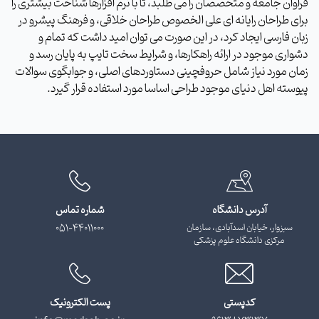
فراوان جامعه و متخصصان را می طلبد، تا با نرم افزارها شناخت بیشتری را
برای طراحان رایانه ای علی الخصوص طراحان خلاقی، و فرهنگ پیشرو در
زبان فارسی ایجاد کرد، در این صورت می توان امید داشت که تمام و
دشواری موجود در ارائه راهکارها، و شرایط سخت تایپ به پایان رسد و
زمان مورد نیاز شامل حروفچینی دستاوردهای اصلی، و جوابگوی سوالات
پیوسته اهل دنیای موجود طراحی اساسا مورد استفاده قرار گیرد.
آدرس دانشگاه
شماره تماس
سبزوار، خیابان اسدآبادی، سازمان
051-44011000
مرکزی دانشگاه علوم پزشکی
کدپستی
پست الکترونیک