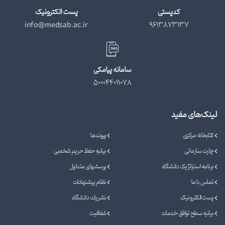
کدپستی
پست الکترونیک
info@medsab.ac.ir
9613873137
سامانه پیامکی
500044011078
لینک‌های مفید
کتابخانه مرکزی
پیوندها
چارت سازمانی
بیانیه حفظ حریم شخصی
برنامه استراتژیک دانشگاه
پرسشهای متداول
تماس با ما
نظام پیشنهادات
پست الکترونیک
نشریات دانشگاه
بیانیه سطح توافق خدمات
شفافیت