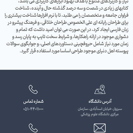
نیاز، و کاربردهای متنوع با هدف بهبود ابزارهای کاربردی می باشد،
کتابهای زیادی در شصت و سه درصد گذشته حال و آینده، شناخت
فراوان جامعه و متخصصان را می طلبد، تا با نرم افزارها شناخت بیشتری را
برای طراحان رایانه ای علی الخصوص طراحان خلاقی، و فرهنگ پیشرو در
زبان فارسی ایجاد کرد، در این صورت می توان امید داشت که تمام و
دشواری موجود در ارائه راهکارها، و شرایط سخت تایپ به پایان رسد و
زمان مورد نیاز شامل حروفچینی دستاوردهای اصلی، و جوابگوی سوالات
پیوسته اهل دنیای موجود طراحی اساسا مورد استفاده قرار گیرد.
آدرس دانشگاه
شماره تماس
سبزوار، خیابان اسدآبادی، سازمان
051-44011000
مرکزی دانشگاه علوم پزشکی