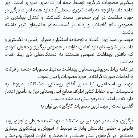
پیگیری مصوبات کارگروه توسط همه ادارات امری ضروری است. وی
ادامه داد: با توجه به بافت شهری سلطان‌آباد باید همه ادارات درگیر در
حوزه سلامت در این خصوص همت گماشته و کنترل بیشتری در
خصوص دفع فاضلاب و زباله در قسمت‌های حاشیه‌ای شهر داشته
باشند
مهندس میدان‌دار گفت: با توجه به استقرار و معرفی رئیس دادگستری و
دادستان شهرستان باید تعامل ادارات در خصوص پیگیری و معرفی افرادی
که ناقض بهداشت عمومی هستند به دستگاه‌های ذی ربط اقدام
نمایند.
در ادامه رباط سرپوشی مسئول بهداشت محیط مصوبات جلسه را قرائت
و اقدامات صورت گرفته در مورد مصوبات را بیان نمود.
مهندس اسماعیلی نیا مدیر آبفای روستایی: مشکلات مربوط به
تأسیسات آب و حفاظ کشی اطراف منابع آب روستایی نیاز به تأمین اعتبار
دارد که در اعتبارات درخواستی دیده‌شده است.
گفتنی است از مهم‌ترین مصوبات کارگروه می‌توان به:
برگزاری جلسه در مورد بررسی مشکلات بهداشت محیطی و اجرای روند
قانونی با حضور دادستان وادارات مرتبط / آموزش و پیشگیری بیماری
پدیکلوز در گروهای سنی حساس با همکاری ادارات آموزش‌وپرورش،