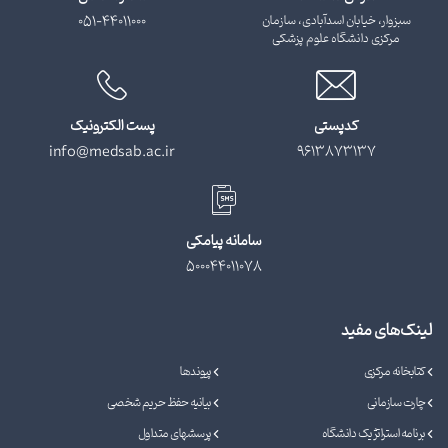
سبزوار، خیابان اسدآبادی، سازمان
051-44011000
مرکزی دانشگاه علوم پزشکی
کدپستی
پست الکترونیک
info@medsab.ac.ir
9613873137
سامانه پیامکی
500044011078
لینک‌های مفید
کتابخانه مرکزی
پیوندها
چارت سازمانی
بیانیه حفظ حریم شخصی
برنامه استراتژیک دانشگاه
پرسشهای متداول