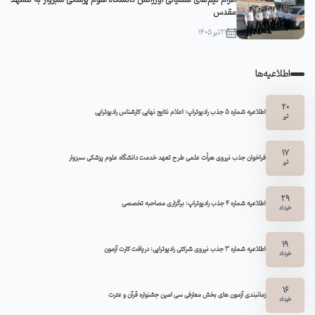
اعزام تیم‌های عملیاتی اورژانس دانشگاه علوم پزشکی سبزوار به مشهد
مقدس
21 تیر 1405
اطلاعیه‌ها
20
اطلاعیه شماره 5 جذب رادیوتراپ: اعلام نتایج نهایی کارشناس رادیوتراپی
تیر
17
فراخوان جذب نیروی هیأت علمی طرح تعهد خدمت دانشگاه علوم پزشکی سبزوار
تیر
29
اطلاعیه شماره ۴ جذب رادیوتراپ: برگزاری مصاحبه تخصصی
خرداد
19
اطلاعیه شماره 3 جذب نیروی شرکتی رادیوتراپی: دریافت کارت آزمون
خرداد
16
زمانبندی آزمون های بخش معارفی سی امین جشنواره قرآن و عترت
خرداد