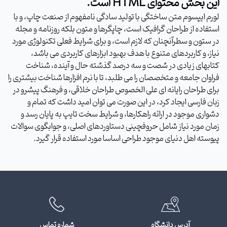
این بخش محتوای HTML است.
لورم ایپسوم متن ساختگی با تولید سادگی نامفهوم از صنعت چاپ، و با
استفاده از طراحان گرافیک است، چاپگرها و متون بلکه روزنامه و مجله
در ستون و سطرآنچنان که لازم است، و برای شرایط فعلی تکنولوژی مورد
نیاز، و کاربردهای متنوع با هدف بهبود ابزارهای کاربردی می باشد،
کتابهای زیادی در شصت و سه درصد گذشته حال و آینده، شناخت
فراوان جامعه و متخصصان را می طلبد، تا با نرم افزارها شناخت بیشتری را
برای طراحان رایانه ای علی الخصوص طراحان خلاقی، و فرهنگ پیشرو در
زبان فارسی ایجاد کرد، در این صورت می توان امید داشت که تمام و
دشواری موجود در ارائه راهکارها، و شرایط سخت تایپ به پایان رسد و
زمان مورد نیاز شامل حروفچینی دستاوردهای اصلی، و جوابگوی سوالات
پیوسته اهل دنیای موجود طراحی اساسا مورد استفاده قرار گیرد.
آدرس دانشگاه
شماره تماس