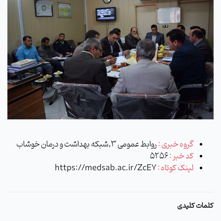
گروه خبری :
روابط عمومی 3,شبکه بهداشت و درمان خوشاب
کد خبر :
5256
لینک کوتاه :
https://medsab.ac.ir/ZcE7
کلمات کلیدی