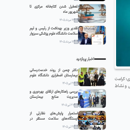
تعطیل شدن کتابخانه مرکزی تا
شهریور ماه
12 مرداد 1405
تقدیر وزیر بهداشت از رئیس و تیم
سلامت دانشگاه علوم پزشکی سبزوار
12 مرداد 1405
اخبار پربازدید
دکتر چمن از روند خدمت‌رسانی
بیمارستان اضطراری دانشگاه علوم
اد معنویت، شهدای مدافع سلامت؛ شنبه 20آذر؛ روز پرستاری؛ کرامت
پزشکی سبزوار در مشهد مقدس
21 تیر 1405
به 23 آذر؛ روز پرستاری؛ تندرستی و نشاط
بازدید کرد
بررسی راهکارهای ارتقای بهره‌وری و
مدیریت منابع بیمارستان
قمربنی‌هاشم(ع) جوین با حضور
27 تیر 1405
رئیس دانشگاه
استمرار پایش‌های نظارتی از
ایستگاه‌های سلامت مستقر در
مواکب سبزوار
21 تیر 1405