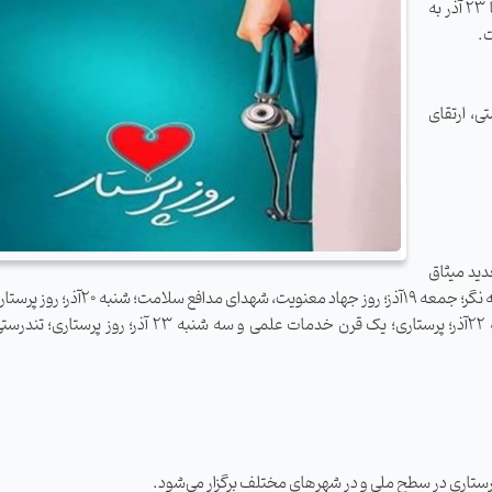
بهداشت، درمان و آموزش پزشکی و سازمان نظام پرستاری، 17 تا 23 آذر به
ت.
ی، ارتقای
ای، تجدید میثاق
با امام و رهبری؛ پنجشنبه 18 آذز؛ روز حقوق مردم، پرستاری جامعه نگر؛ جمعه 19آذز؛ روز جه
حرفه‌ای؛ یکشنبه 21 آذر؛ روز مردم، پرستاری، مسئولین؛ دوشنبه 22آذر؛ پرستاری؛ یک قرن خدمات علمی و سه شن
رستاری در سطح ملی و در شهرهای مختلف برگزار می‌شود.