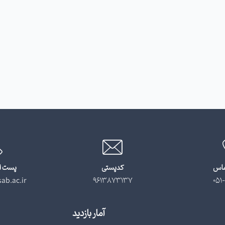
ماس
کدپستی
پست ا
ab.ac.ir
9613873137
051-
آمار بازدید