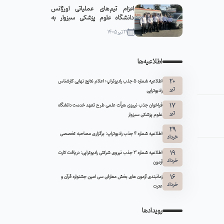
اعزام تیم‌های عملیاتی اورژانس
دانشگاه علوم پزشکی سبزوار به
مشهد مقدس
21 تیر 1405
اطلاعیه‌ها
20
اطلاعیه شماره 5 جذب رادیوتراپ: اعلام نتایج نهایی کارشناس
تیر
رادیوتراپی
17
فراخوان جذب نیروی هیأت علمی طرح تعهد خدمت دانشگاه
تیر
علوم پزشکی سبزوار
29
اطلاعیه شماره ۴ جذب رادیوتراپ: برگزاری مصاحبه تخصصی
خرداد
19
اطلاعیه شماره 3 جذب نیروی شرکتی رادیوتراپی: دریافت کارت
خرداد
آزمون
16
زمانبندی آزمون های بخش معارفی سی امین جشنواره قرآن و
خرداد
عترت
رویدادها