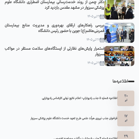
دکتر چمن از روند خدمت‌رسانی بیمارستان اضطراری دانشگاه علوم
پزشکی سبزوار در مشهد مقدس بازدید کرد
21 تیر 1405
بررسی راهکارهای ارتقای بهره‌وری و مدیریت منابع بیمارستان
قمربنی‌هاشم(ع) جوین با حضور رئیس دانشگاه
27 تیر 1405
استمرار پایش‌های نظارتی از ایستگاه‌های سلامت مستقر در مواکب
سبزوار
21 تیر 1405
اطلاعیه‌ها
20
اطلاعیه شماره 5 جذب رادیوتراپ: اعلام نتایج نهایی کارشناس رادیوتراپی
تیر
17
فراخوان جذب نیروی هیأت علمی طرح تعهد خدمت دانشگاه علوم پزشکی سبزوار
تیر
29
اطلاعیه شماره ۴ جذب رادیوتراپ: برگزاری مصاحبه تخصصی