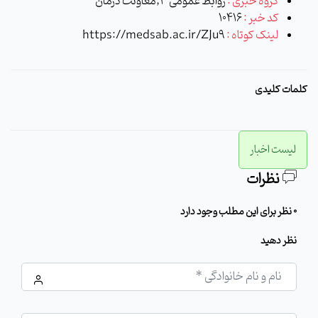
گروه خبری :
روابط عمومی 3,معاونت درمان
کد خبر :
10416
لینک کوتاه :
https://medsab.ac.ir/ZJu9
کلمات کلیدی
لیست اخبار
نظرات
0 نظر برای این مطلب وجود دارد
نظر دهید