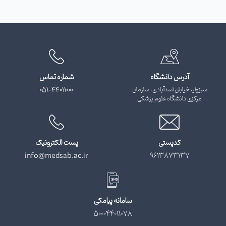
آدرس دانشگاه
شماره تماس
سبزوار، خیابان اسدآبادی، سازمان
051-44011000
مرکزی دانشگاه علوم پزشکی
کدپستی
پست الکترونیک
info@medsab.ac.ir
9613873137
سامانه پیامکی
500044011078