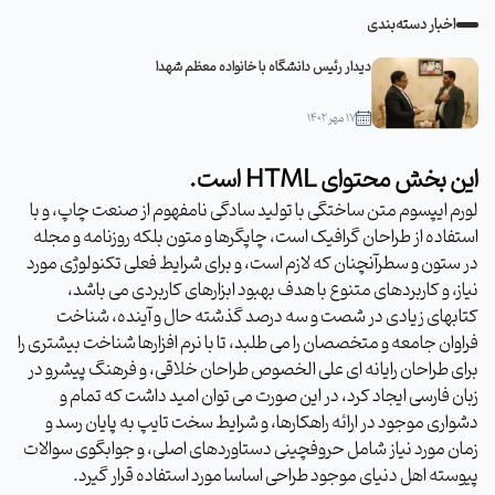
اخبار دسته‌بندی
دیدار رئیس دانشگاه با خانواده معظم شهدا
۱۷ مهر ۱۴۰۲
این بخش محتوای HTML است.
لورم ایپسوم متن ساختگی با تولید سادگی نامفهوم از صنعت چاپ، و با
استفاده از طراحان گرافیک است، چاپگرها و متون بلکه روزنامه و مجله
در ستون و سطرآنچنان که لازم است، و برای شرایط فعلی تکنولوژی مورد
نیاز، و کاربردهای متنوع با هدف بهبود ابزارهای کاربردی می باشد،
کتابهای زیادی در شصت و سه درصد گذشته حال و آینده، شناخت
فراوان جامعه و متخصصان را می طلبد، تا با نرم افزارها شناخت بیشتری را
برای طراحان رایانه ای علی الخصوص طراحان خلاقی، و فرهنگ پیشرو در
زبان فارسی ایجاد کرد، در این صورت می توان امید داشت که تمام و
دشواری موجود در ارائه راهکارها، و شرایط سخت تایپ به پایان رسد و
زمان مورد نیاز شامل حروفچینی دستاوردهای اصلی، و جوابگوی سوالات
پیوسته اهل دنیای موجود طراحی اساسا مورد استفاده قرار گیرد.