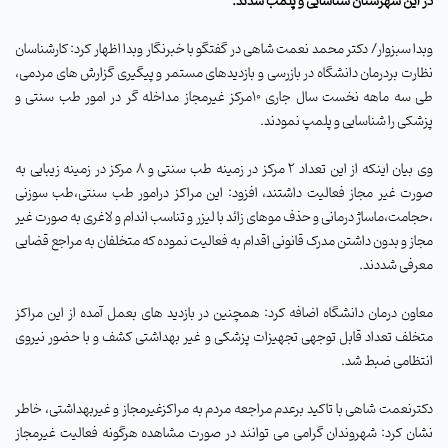
در این شهرستان شناسایی و پلمب شدند.
وبدا سبزوار/ دکتر محمد نعمت شاهی در گفتگو با خبرنگار وبدا اظهار کرد: کارشناسان
نظارت بردرمان دانشگاه در بازرسی و بازدیدهای مستمر و پیگیری گزارش های مردمی،
طی سه ماهه نخست سال جاری 10مرکز غیرمجاز مداخله گر در امور طب سنتی و
پزشکی را شناسایی و پلمپ نمودند.
وی بیان اینکه از این تعداد 2 مرکز در زمینه طب سنتی و 8 مرکز در زمینه زیبایی به
صورت غیر مجاز فعالیت داشتند، افزود: این مراکز درامور طب سنتی،طب سوزنی
،حجامت،ماساژ درمانی و حذف موهای زائد با لیزر و تناسب اندام و لاغری به صورت غیر
مجاز و بدون داشتن مدرک قانونی اقدام به فعالیت نموده که متخلفان به مراجع قضایی
معرفی شددند.
معاون درمان دانشگاه اضافه کرد: همچنین در بازدید های بعمل آمده از این مراکز
متخلف تعداد قابل توجهی تجهیزات پزشکی و غیر بهداشتی کشف و با حضور نیروی
انتظامی ضبط شد.
دکترنعمت شاهی با تاکید برعدم مراجعه مردم به مراکزغیرمجاز و غیربهداشتی، خاطر
نشان کرد: شهروندان گرامی می توانند در صورت مشاهده هرگونه فعالیت غیرمجاز