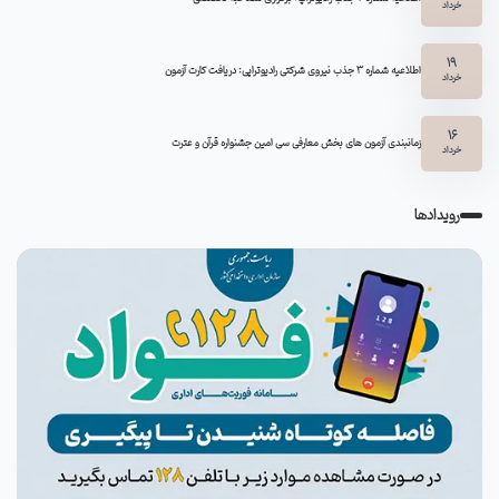
خرداد
19
اطلاعیه شماره 3 جذب نیروی شرکتی رادیوتراپی: دریافت کارت آزمون
خرداد
16
زمانبندی آزمون های بخش معارفی سی امین جشنواره قرآن و عترت
خرداد
رویدادها