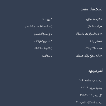
لینک‌های مفید
کتابخانه مرکزی
پیوندها
چارت سازمانی
بیانیه حفظ حریم شخصی
برنامه استراتژیک دانشگاه
پرسشهای متداول
تماس با ما
نظام پیشنهادات
پست الکترونیک
نشریات دانشگاه
بیانیه سطح توافق خدمات
شفافیت
آمار بازدید
بازدید این صفحه: 106
بازدید امروز: 3304
کل بازدید: 3512969
بازدید کنندگان آنلاین: 3