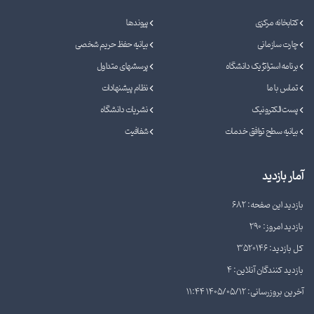
کتابخانه مرکزی
پیوندها
چارت سازمانی
بیانیه حفظ حریم شخصی
برنامه استراتژیک دانشگاه
پرسشهای متداول
تماس با ما
نظام پیشنهادات
پست الکترونیک
نشریات دانشگاه
بیانیه سطح توافق خدمات
شفافیت
آمار بازدید
بازدید این صفحه: 682
بازدید امروز: 290
کل بازدید: 3520146
بازدید کنندگان آنلاین: 4
آخرین بروزرسانی: 1405/05/12 11:44