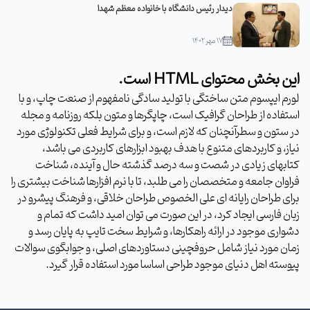
دیدار رئیس دانشگاه با خانواده معظم شهدا
۱۷ مهر ۱۴۰۲
این بخش محتوای HTML است.
لورم ایپسوم متن ساختگی با تولید سادگی نامفهوم از صنعت چاپ، و با
استفاده از طراحان گرافیک است، چاپگرها و متون بلکه روزنامه و مجله
در ستون و سطرآنچنان که لازم است، و برای شرایط فعلی تکنولوژی مورد
نیاز، و کاربردهای متنوع با هدف بهبود ابزارهای کاربردی می باشد،
کتابهای زیادی در شصت و سه درصد گذشته حال و آینده، شناخت
فراوان جامعه و متخصصان را می طلبد، تا با نرم افزارها شناخت بیشتری را
برای طراحان رایانه ای علی الخصوص طراحان خلاقی، و فرهنگ پیشرو در
زبان فارسی ایجاد کرد، در این صورت می توان امید داشت که تمام و
دشواری موجود در ارائه راهکارها، و شرایط سخت تایپ به پایان رسد و
زمان مورد نیاز شامل حروفچینی دستاوردهای اصلی، و جوابگوی سوالات
پیوسته اهل دنیای موجود طراحی اساسا مورد استفاده قرار گیرد.