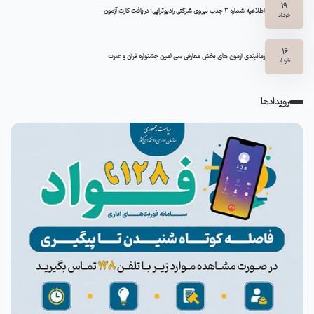
19
اطلاعیه شماره 3 جذب نیروی شرکتی رادیوتراپی: دریافت کارت آزمون
خرداد
16
زمانبندی آزمون های بخش معارفی سی امین جشنواره قرآن و عترت
خرداد
رویدادها