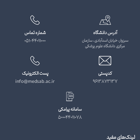
آدرس دانشگاه
شماره تماس
سبزوار، خیابان اسدآبادی، سازمان
051-44011000
مرکزی دانشگاه علوم پزشکی
کدپستی
پست الکترونیک
info@medsab.ac.ir
9613873137
سامانه پیامکی
500044011078
لینک‌های مفید