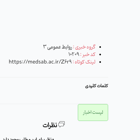
گروه خبری :
روابط عمومی 3
کد خبر :
10209
لینک کوتاه :
https://medsab.ac.ir/Z6r9
کلمات کلیدی
لیست اخبار
نظرات
0 نظر برای این مطلب وجود دارد