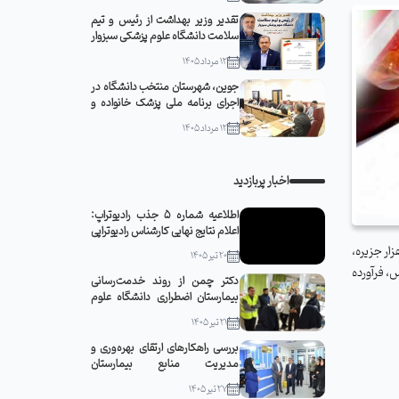
تقدیر وزیر بهداشت از رئیس و تیم
سلامت دانشگاه علوم پزشکی سبزوار
12 مرداد 1405
جوین، شهرستان منتخب دانشگاه در
اجرای برنامه ملی پزشک خانواده و
نظام ارجاع
12 مرداد 1405
اخبار پربازدید
اطلاعیه شماره 5 جذب رادیوتراپ:
اعلام نتایج نهایی کارشناس رادیوتراپی
ار جزیره،
20 تیر 1405
، فرآورده
دکتر چمن از روند خدمت‌رسانی
بیمارستان اضطراری دانشگاه علوم
پزشکی سبزوار در مشهد مقدس
21 تیر 1405
بازدید کرد
بررسی راهکارهای ارتقای بهره‌وری و
مدیریت منابع بیمارستان
قمربنی‌هاشم(ع) جوین با حضور
27 تیر 1405
رئیس دانشگاه