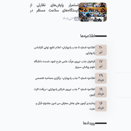
استمرار پایش‌های نظارتی از
ایستگاه‌های سلامت مستقر در
مواکب سبزوار
21 تیر 1405
اطلاعیه‌ها
20
اطلاعیه شماره 5 جذب رادیوتراپ: اعلام نتایج نهایی کارشناس
تیر
رادیوتراپی
17
فراخوان جذب نیروی هیأت علمی طرح تعهد خدمت دانشگاه
تیر
علوم پزشکی سبزوار
29
اطلاعیه شماره ۴ جذب رادیوتراپ: برگزاری مصاحبه تخصصی
خرداد
19
اطلاعیه شماره 3 جذب نیروی شرکتی رادیوتراپی: دریافت کارت
خرداد
آزمون
16
زمانبندی آزمون های بخش معارفی سی امین جشنواره قرآن و
خرداد
عترت
رویدادها