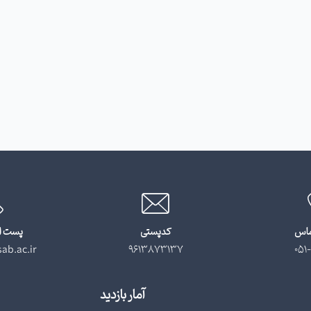
ماس
کدپستی
پست ا
ab.ac.ir
9613873137
051-
آمار بازدید