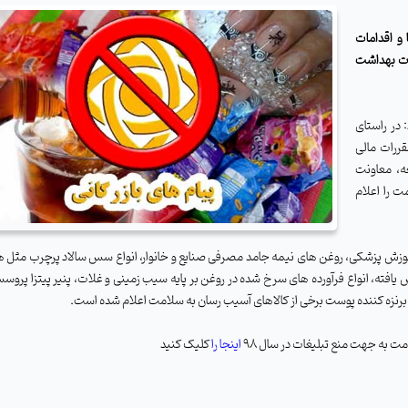
و اقدامات
در سال ۹۸ را از سوی وزارت بهداشت
: در راستای
 مقررات مالی
سعه، معاونت
 را اعلام
زش پزشکی، روغن های نیمه جامد مصرفی صنایع و خانوار، انواع سس سالاد پرچرب مثل هز
ته، انواع فرآورده های سرخ شده در روغن بر پایه سیب زمینی و غلات، پنیر پیتزا پروسس
ای برنزه کننده پوست برخی از کالاهای آسیب رسان به سلامت اعلام شده است.
ت به جهت منع تبلیغات در سال 98
اینجا را
کلیک کنید