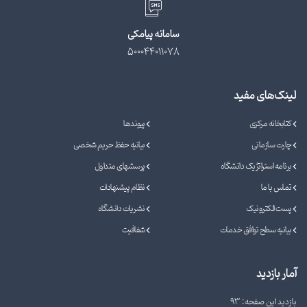
سامانه پیامکی
500044011078
لینک‌های مفید
کتابخانه مرکزی
پیوندها
چارت سازمانی
بیانیه حفظ حریم شخصی
برنامه استراتژیک دانشگاه
پرسشهای متداول
تماس با ما
نظام پیشنهادات
پست الکترونیک
نشریات دانشگاه
بیانیه سطح توافق خدمات
شفافیت
آمار بازدید
بازدید این صفحه: 93