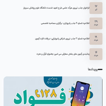
17
فراخوان جذب نیروی هیأت علمی طرح تعهد خدمت دانشگاه علوم پزشکی سبزوار
تیر
29
اطلاعیه شماره ۴ جذب رادیوتراپ: برگزاری مصاحبه تخصصی
خرداد
19
اطلاعیه شماره 3 جذب نیروی شرکتی رادیوتراپی: دریافت کارت آزمون
خرداد
16
زمانبندی آزمون های بخش معارفی سی امین جشنواره قرآن و عترت
خرداد
رویدادها