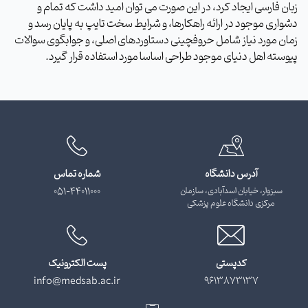
زبان فارسی ایجاد کرد، در این صورت می توان امید داشت که تمام و
دشواری موجود در ارائه راهکارها، و شرایط سخت تایپ به پایان رسد و
زمان مورد نیاز شامل حروفچینی دستاوردهای اصلی، و جوابگوی سوالات
پیوسته اهل دنیای موجود طراحی اساسا مورد استفاده قرار گیرد.
آدرس دانشگاه
شماره تماس
سبزوار، خیابان اسدآبادی، سازمان
051-44011000
مرکزی دانشگاه علوم پزشکی
کدپستی
پست الکترونیک
info@medsab.ac.ir
9613873137