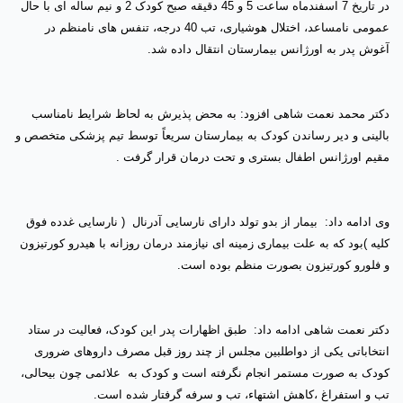
در تاریخ 7 اسفندماه ساعت 5 و 45 دقیقه صبح کودک 2 و نیم ساله ای با حال
عمومی نامساعد، اختلال هوشیاری، تب 40 درجه، تنفس های نامنظم در
آغوش پدر به اورژانس بیمارستان انتقال داده شد.
دکتر محمد نعمت شاهی افزود: به محض پذیرش به لحاظ شرایط نامناسب
بالینی و دیر رساندن کودک به بیمارستان سریعاً توسط تیم پزشکی متخصص و
مقیم اورژانس اطفال بستری و تحت درمان قرار گرفت .
وی ادامه داد: بیمار از بدو تولد دارای نارسایی آدرنال
( نارسایی غدده فوق
کلیه )
بود که به علت بیماری زمینه ای نیازمند درمان روزانه با هیدرو کورتیزون
و فلورو کورتیزون بصورت منظم بوده است.
دکتر نعمت شاهی ادامه داد: طبق اظهارات پدر این کودک، فعالیت در ستاد
انتخاباتی یکی از دواطلبین مجلس از چند روز قبل مصرف داروهای ضروری
کودک به صورت مستمر انجام نگرفته است و کودک به علائمی چون بیحالی،
تب و استفراغ ،کاهش اشتهاء، تب و سرفه گرفتار شده است.