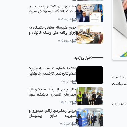
تقدیر وزیر بهداشت از رئیس و تیم
سلامت دانشگاه علوم پزشکی سبزوار
12 مرداد 1405
جوین، شهرستان منتخب دانشگاه در
اجرای برنامه ملی پزشک خانواده و
نظام ارجاع
12 مرداد 1405
اخبار پربازدید
اطلاعیه شماره 5 جذب رادیوتراپ:
اعلام نتایج نهایی کارشناس رادیوتراپی
کز مدیریت
20 تیر 1405
ظام سلامت
دکتر چمن از روند خدمت‌رسانی
بیمارستان اضطراری دانشگاه علوم
پزشکی سبزوار در مشهد مقدس
21 تیر 1405
ه اطلاعات
بازدید کرد
بررسی راهکارهای ارتقای بهره‌وری و
مدیریت منابع بیمارستان
قمربنی‌هاشم(ع) جوین با حضور
27 تیر 1405
رئیس دانشگاه