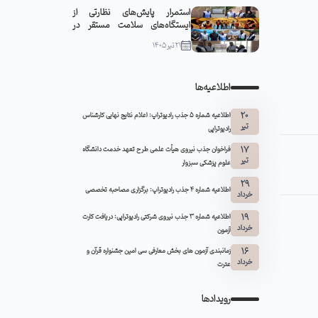
استمرار پایش‌های نظارتی از
ایستگاه‌های سلامت مستقر در
مواکب سبزوار
21 تیر 1405
اطلاعیه‌ها
20
اطلاعیه شماره 5 جذب رادیوتراپ: اعلام نتایج نهایی کارشناس
تیر
رادیوتراپی
17
فراخوان جذب نیروی هیأت علمی طرح تعهد خدمت دانشگاه
تیر
علوم پزشکی سبزوار
29
اطلاعیه شماره ۴ جذب رادیوتراپ: برگزاری مصاحبه تخصصی
خرداد
19
اطلاعیه شماره 3 جذب نیروی شرکتی رادیوتراپی: دریافت کارت
خرداد
آزمون
16
زمانبندی آزمون های بخش معارفی سی امین جشنواره قرآن و
خرداد
عترت
رویدادها