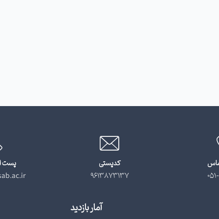
ماس
کدپستی
پست ا
ab.ac.ir
9613873137
051-
آمار بازدید