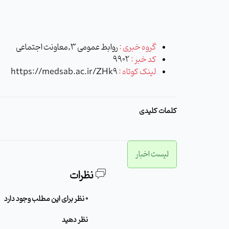
گروه خبری :
روابط عمومی 3,معاونت اجتماعی
کد خبر :
9902
لینک کوتاه :
https://medsab.ac.ir/ZHk9
کلمات کلیدی
لیست اخبار
نظرات
0 نظر برای این مطلب وجود دارد
نظر دهید