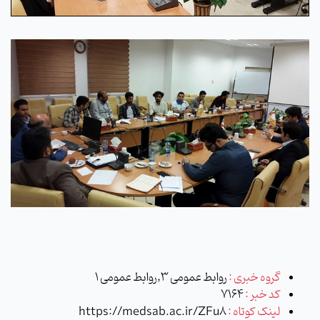
گروه خبری :
روابط عمومی 3,روابط عمومی 1
کد خبر :
7164
لینک کوتاه :
https://medsab.ac.ir/ZFu8