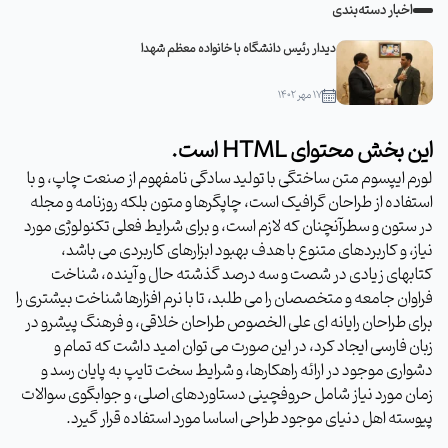
اخبار دسته‌بندی
دیدار رئیس دانشگاه با خانواده معظم شهدا
۱۷ مهر ۱۴۰۲
این بخش محتوای HTML است.
لورم ایپسوم متن ساختگی با تولید سادگی نامفهوم از صنعت چاپ، و با
استفاده از طراحان گرافیک است، چاپگرها و متون بلکه روزنامه و مجله
در ستون و سطرآنچنان که لازم است، و برای شرایط فعلی تکنولوژی مورد
نیاز، و کاربردهای متنوع با هدف بهبود ابزارهای کاربردی می باشد،
کتابهای زیادی در شصت و سه درصد گذشته حال و آینده، شناخت
فراوان جامعه و متخصصان را می طلبد، تا با نرم افزارها شناخت بیشتری را
برای طراحان رایانه ای علی الخصوص طراحان خلاقی، و فرهنگ پیشرو در
زبان فارسی ایجاد کرد، در این صورت می توان امید داشت که تمام و
دشواری موجود در ارائه راهکارها، و شرایط سخت تایپ به پایان رسد و
زمان مورد نیاز شامل حروفچینی دستاوردهای اصلی، و جوابگوی سوالات
پیوسته اهل دنیای موجود طراحی اساسا مورد استفاده قرار گیرد.