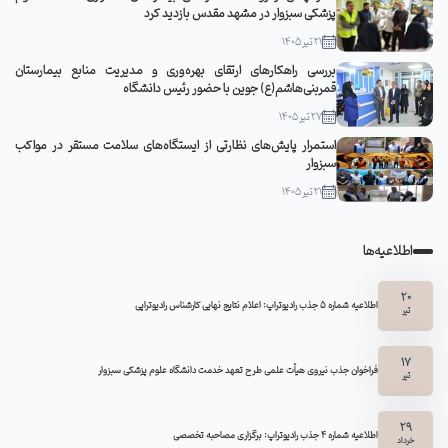
پزشکی سبزوار در مشهد مقدس بازدید کرد
21 تیر 1405
بررسی راهکارهای ارتقای بهره‌وری و مدیریت منابع بیمارستان
قمربنی‌هاشم(ع) جوین با حضور رئیس دانشگاه
27 تیر 1405
استمرار پایش‌های نظارتی از ایستگاه‌های سلامت مستقر در مواکب
سبزوار
21 تیر 1405
اطلاعیه‌ها
20
اطلاعیه شماره 5 جذب رادیوتراپ: اعلام نتایج نهایی کارشناس رادیوتراپی
تیر
17
فراخوان جذب نیروی هیأت علمی طرح تعهد خدمت دانشگاه علوم پزشکی سبزوار
تیر
29
اطلاعیه شماره ۴ جذب رادیوتراپ: برگزاری مصاحبه تخصصی
خرداد