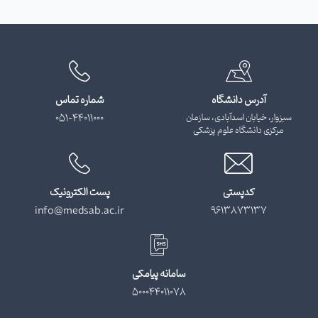
آدرس دانشگاه
شماره تماس
سبزوار، خیابان اسدآبادی، سازمان
051-44011000
مرکزی دانشگاه علوم پزشکی
کدپستی
پست الکترونیک
info@medsab.ac.ir
9613873137
سامانه پیامکی
500044011078