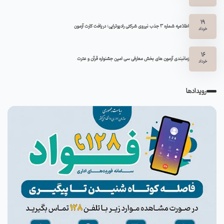
19
اطلاعیه شماره 3 جذب نیروی شرکتی رادیوتراپی: دریافت کارت آزمون
خرداد
16
زمانبندی آزمون های بخش معارفی سی امین جشنواره قرآن و عترت
خرداد
رویدادها