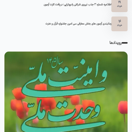
19
اطلاعیه شماره 3 جذب نیروی شرکتی رادیوتراپی: دریافت کارت آزمون
خرداد
16
زمانبندی آزمون های بخش معارفی سی امین جشنواره قرآن و عترت
خرداد
رویدادها