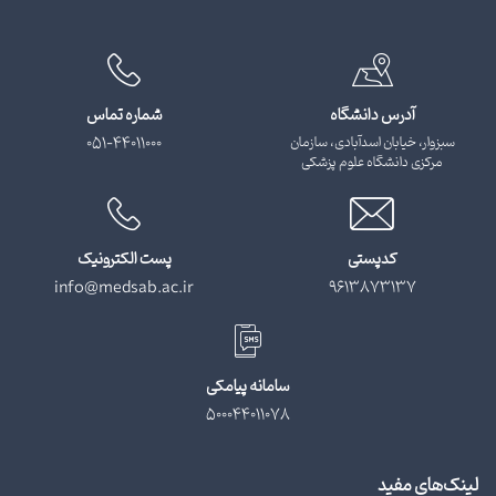
آدرس دانشگاه
شماره تماس
سبزوار، خیابان اسدآبادی، سازمان
051-44011000
مرکزی دانشگاه علوم پزشکی
کدپستی
پست الکترونیک
info@medsab.ac.ir
9613873137
سامانه پیامکی
500044011078
لینک‌های مفید