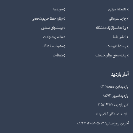
کتابخانه مرکزی
پیوندها
چارت سازمانی
بیانیه حفظ حریم شخصی
برنامه استراتژیک دانشگاه
پرسشهای متداول
تماس با ما
نظام پیشنهادات
پست الکترونیک
نشریات دانشگاه
بیانیه سطح توافق خدمات
شفافیت
آمار بازدید
بازدید این صفحه: 93
بازدید امروز: 8592
کل بازدید: 3536257
بازدید کنندگان آنلاین: 5
آخرین بروزرسانی: 1405/05/17 08:27