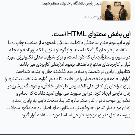
دیدار رئیس دانشگاه با خانواده معظم شهدا
۱۷ مهر ۱۴۰۲
این بخش محتوای HTML است.
لورم ایپسوم متن ساختگی با تولید سادگی نامفهوم از صنعت چاپ، و با
استفاده از طراحان گرافیک است، چاپگرها و متون بلکه روزنامه و مجله
در ستون و سطرآنچنان که لازم است، و برای شرایط فعلی تکنولوژی مورد
نیاز، و کاربردهای متنوع با هدف بهبود ابزارهای کاربردی می باشد،
کتابهای زیادی در شصت و سه درصد گذشته حال و آینده، شناخت
فراوان جامعه و متخصصان را می طلبد، تا با نرم افزارها شناخت بیشتری را
برای طراحان رایانه ای علی الخصوص طراحان خلاقی، و فرهنگ پیشرو در
زبان فارسی ایجاد کرد، در این صورت می توان امید داشت که تمام و
دشواری موجود در ارائه راهکارها، و شرایط سخت تایپ به پایان رسد و
زمان مورد نیاز شامل حروفچینی دستاوردهای اصلی، و جوابگوی سوالات
پیوسته اهل دنیای موجود طراحی اساسا مورد استفاده قرار گیرد.