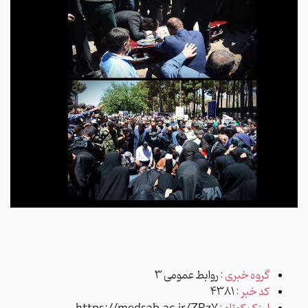
گروه خبری :
روابط عمومی 3
کد خبر :
4381