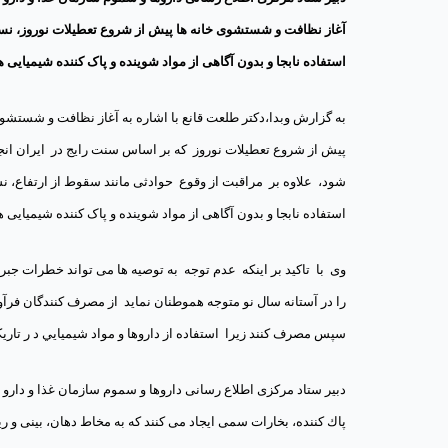
آغاز نظافت و شستشوی خانه ها پیش از شروع تعطیلات نوروز، نس
استفاده نابجا و بدون آگاهی از مواد شوینده و پاک کننده شیمیایی ه
به گزارش وبدا،دکتر طلعت قانع با اشاره به آغاز نظافت و شستشوی
پیش از شروع تعطیلات نوروز
که بر اساس سنت رایج در
ایران ان
شود، علاوه بر
مراقبت از وقوع حوادثی مانند سقوط از ارتفاع، ن
استفاده نابجا و بدون آگاهی از مواد شوینده و پاک کننده شیمیایی ه
وی
با
تاکید بر اینکه
عدم توجه
به توصیه ها می تواند خطرات جبرا
را در آستانه سال نو متوجه هموطنان نماید
از مصرف کنندگان فرآو
سپس مصرف کنند زیرا استفاده از داروها و مواد شيميايي د ر تاري
دبیر ستاد مرکزی اطلاع رسانی داروها و سموم سازمان غذا و دارو 
پاك كننده، بخارات سمی ایجاد می کنند که به مخاط دهان، بینی و ریه