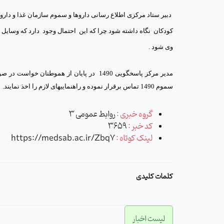
دبیر ستاد مرکزی اطلاع رسانی داروها و سموم سازمان غذا و دارو
كودكان
نگاه داشته شود چرا که این
احتمال وجود
دارد که وسایل 
وی شود .
مدیر مرکز پاسخگویی 1490
در پایان
از هموطنان خواست در صو
سموم 1490 تماس برقرار نموده و راهنماییهای لازم را اخذ نمایند.
گروه خبری :
روابط عمومی 3
کد خبر :
3659
لینک کوتاه :
https://medsab.ac.ir/Zbq7
کلمات کلیدی
لیست اخبار