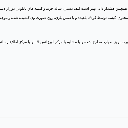
 همچنین هشدار داد:
بهتر است كيف دستي، ساك خريد و كيسه هاي نايلوني دور از د
محتوی
کیسه توسط كودك بلعيده و يا ضمن بازي، روي صورت وی كشيده شده و موج
رت بروز
موارد مطرح شده و یا مشابه با مركز اورژانس 115و يا مر