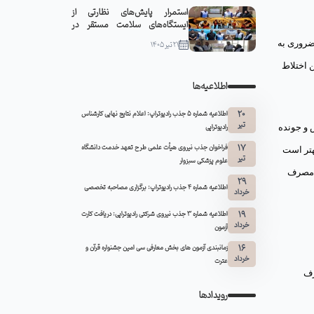
استمرار پایش‌های نظارتی از
ایستگاه‌های سلامت مستقر در
مواکب سبزوار
ضروری به
21 تیر 1405
ن اختلاط
اطلاعیه‌ها
20
اطلاعیه شماره 5 جذب رادیوتراپ: اعلام نتایج نهایی کارشناس
تیر
كش و جونده
رادیوتراپی
17
فراخوان جذب نیروی هیأت علمی طرح تعهد خدمت دانشگاه
تر است
تیر
علوم پزشکی سبزوار
مصرف
29
اطلاعیه شماره ۴ جذب رادیوتراپ: برگزاری مصاحبه تخصصی
خرداد
19
اطلاعیه شماره 3 جذب نیروی شرکتی رادیوتراپی: دریافت کارت
خرداد
آزمون
16
زمانبندی آزمون های بخش معارفی سی امین جشنواره قرآن و
خرداد
عترت
رف
رویدادها