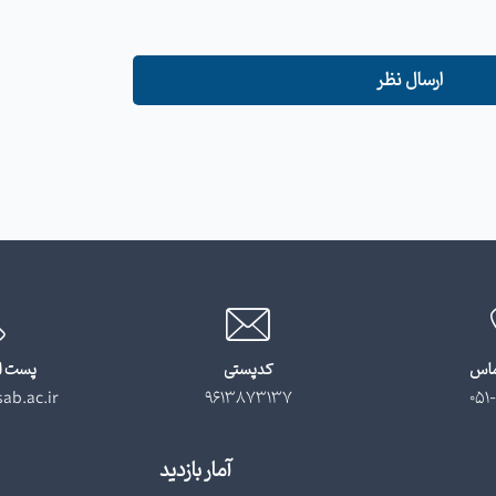
ارسال نظر
ماس
کدپستی
پست ا
ab.ac.ir
9613873137
051-
آمار بازدید