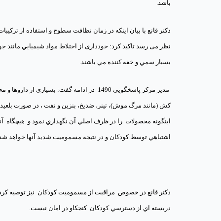
باشد.
دکتر قانع با بیان اینکه در زمان نظافت سطوح و استفاده از ترک
نظر می رسد تاکید کرد:
خودداری از اختلاط مواد شيميايي مانند جو
بسيار سمي و خفه كننده مي باشند.
مدیر مرکز پاسخگویی 1490 در ادامه گفت: بسي
كش (مانند مرگ موش)، تينر، ضديخ، بنزين و نفت
،
در صورت بلعيد
اینگونه محصولات
را در ظرف اصلي آن نگهداري نمود و هيچگاه
آن
اشتباهي توسط كودكان و در نتیجه مسمومیت شدید آنها خواهد شد.
دکتر قانع در خصوص
مراقبت از مسمومیت کودکان نیز توصیه کرد :
دربسته اي از دسترسي كودكان
کنجکاو در امان نيست.