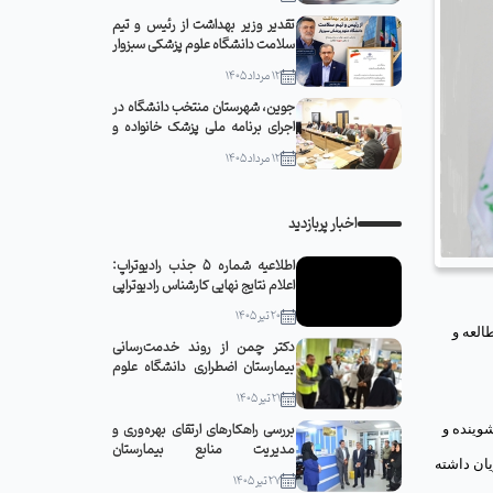
تقدیر وزیر بهداشت از رئیس و تیم
سلامت دانشگاه علوم پزشکی سبزوار
12 مرداد 1405
جوین، شهرستان منتخب دانشگاه در
اجرای برنامه ملی پزشک خانواده و
نظام ارجاع
12 مرداد 1405
اخبار پربازدید
اطلاعیه شماره 5 جذب رادیوتراپ:
اعلام نتایج نهایی کارشناس رادیوتراپی
20 تیر 1405
العه و
دکتر چمن از روند خدمت‌رسانی
بیمارستان اضطراری دانشگاه علوم
پزشکی سبزوار در مشهد مقدس
21 تیر 1405
بازدید کرد
بررسی راهکارهای ارتقای بهره‌وری و
شوينده و
مدیریت منابع بیمارستان
يان داشته
قمربنی‌هاشم(ع) جوین با حضور
27 تیر 1405
رئیس دانشگاه