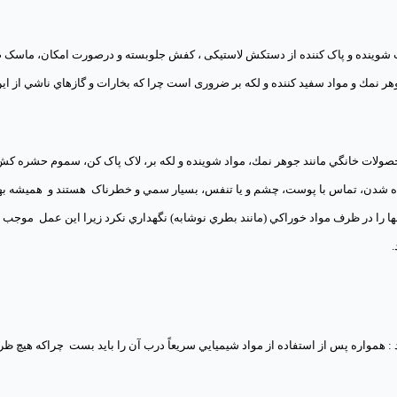
یبات شوینده و پاک کننده از دستکش لاستیکی ، کفش جلوبسته و درصورت امکان، ماسک 
هر نمك و مواد سفيد كننده و لکه بر ضروری است چرا که بخارات و گازهاي ناشي از اي
اري از داروها و محصولات خانگي مانند جوهر نمك، مواد شوينده و لكه بر، لاک پاک کن، سموم حشره 
ه شدن، تماس با پوست، چشم و يا تنفس، بسیار سمي و خطرناک هستند و
هميشه به
ها را در ظرف مواد خوراكي (مانند بطري نوشابه) نگهداري نكرد زیرا اين عمل
موجب 
 همواره پس از استفاده از مواد شيميايي سريعاً درب آن را باید بست چراکه هيچ ظ