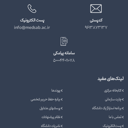
کدپستی
پست الکترونیک
info@medsab.ac.ir
9613873137
سامانه پیامکی
500044011078
لینک‌های مفید
کتابخانه مرکزی
پیوندها
چارت سازمانی
بیانیه حفظ حریم شخصی
برنامه استراتژیک دانشگاه
پرسشهای متداول
تماس با ما
نظام پیشنهادات
پست الکترونیک
نشریات دانشگاه