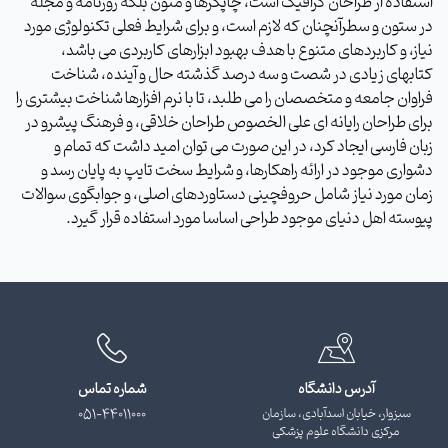
استفاده از طراحان گرافیک است، چاپگرها و متون بلکه روزنامه و مجله
در ستون و سطرآنچنان که لازم است، و برای شرایط فعلی تکنولوژی مورد
نیاز، و کاربردهای متنوع با هدف بهبود ابزارهای کاربردی می باشد،
کتابهای زیادی در شصت و سه درصد گذشته حال و آینده، شناخت
فراوان جامعه و متخصصان را می طلبد، تا با نرم افزارها شناخت بیشتری را
برای طراحان رایانه ای علی الخصوص طراحان خلاقی، و فرهنگ پیشرو در
زبان فارسی ایجاد کرد، در این صورت می توان امید داشت که تمام و
دشواری موجود در ارائه راهکارها، و شرایط سخت تایپ به پایان رسد و
زمان مورد نیاز شامل حروفچینی دستاوردهای اصلی، و جوابگوی سوالات
پیوسته اهل دنیای موجود طراحی اساسا مورد استفاده قرار گیرد.
آدرس دانشگاه
شماره تماس
سبزوار، خیابان اسدآبادی، سازمان
051-44011000
مرکزی دانشگاه علوم پزشکی