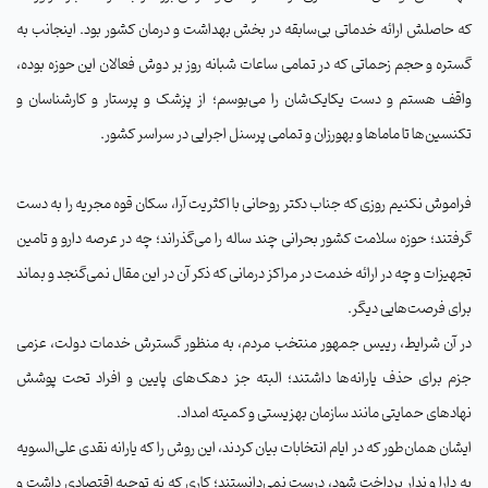
که حاصلش ارائه خدماتی بی‌سابقه در بخش بهداشت و درمان کشور بود. اینجانب به
گستره و حجم زحماتی که در تمامی ساعات شبانه روز بر دوش فعالان این حوزه بوده،
واقف هستم و دست یکایک‌شان را می‌بوسم؛ از پزشک و پرستار و کارشناسان و
تکنسین‌ها تا ماماها و بهورزان و تمامی پرسنل اجرایی در سراسر کشور
.
فراموش نکنیم روزی که جناب دکتر روحانی با اکثریت آرا، سکان قوه مجریه را به دست
گرفتند؛ حوزه سلامت کشور بحرانی چند ساله را می‌گذراند؛ چه در عرصه دارو و تامین
تجهیزات و چه در ارائه خدمت در مراکز درمانی که ذکر آن در این مقال نمی‌گنجد و بماند
برای فرصت‌هایی دیگر
.
در آن شرایط، رییس جمهور منتخب مردم، به منظور گسترش خدمات دولت، عزمی
جزم برای حذف یارانه‌ها داشتند؛ البته جز دهک‌های پایین و افراد تحت پوشش
نهادهای حمایتی مانند سازمان بهزیستی و کمیته امداد
.
ایشان همان‌طور که در ایام انتخابات بیان کردند، این روش را که یارانه نقدی علی‌السویه
به دارا و ندار پرداخت شود، درست نمی‌دانستند؛ کاری که نه توجیه اقتصادی داشت و