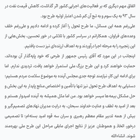
اتفاق مهم دیگری که بر فعالیت‌های اجرایی کشور اثر گذاشت، کاهش قیمت نفت در
سال 93 به یک سوم و به تبع آن کم شدن اعتبار اولیه طرح بود
.
علی‌رغم همه این مسائل، ما طرح تحول را آغاز کرده و ادامه دادیم و علی‌رغم خلف
وعده‌های فراوان، همکارانم در سراسر کشور با تلاشی در خور تحسین، بخش‌هایی از
این زنجیره را به مرحله اجرا درآوردند و به اهداف ارزنده‌ای نیز دست یافتیم
.
اینجانب در این مورد که آقای رئیس جمهور از طرحی که خود پایه‌گذار آن بوده‌اند،
حمایت خواهند کرد و این طرح بزرگ ملی استمرار خواهد یافت، تردیدی ندارم. اما
برای ادامه این کار، نیازمند توجه جدی مجلس آینده به موضوع سلامت مردم هستیم؛
دستیابی به اهداف طرح تحول نیز تنها با تأمین و اختصاص منابع پایدار به این بخش و
حل مشکل بیمه‌ها میسر خواهد بود. من اما مثل همیشه به آینده امیدوار هستم و
بعد از اميد به لطف و عنايت خداوند سبحان، به درایت مدیران نهادهای تصمیم‌گیر و
بیش از همه تدبیر مقام معظم رهبری و سران سه قوه اميد بسته‌ام؛ تا تصمیمی
درخور، اتخاذ و هموطنان عزیز از نتایج اجرای مابقی مراحل این طرح ملی بهره‌مند
شوند. انشاءالله