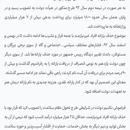
به هر صورت در نیمه دوم سال 92 طرح مذکور در هیأت دولت به تصویب رسید و در
پایان همان سال حدود 1800 میلیارد برای پرداخت بدهی بیش از 7 هزار میلیاردی
وزارتخانه به ما پرداخت شد
.
موضوع حذف یارانه افراد غیرنیازمند با همه فراز و نشیب‌ها ادامه داشت تا در بهمن و
اسفند سال 92، فشارهای مختلف سیاسی ـ اجتماعی و گاه از سوی برخی بزرگان و
مسئولان، باعث تغییر دیدگاه رییس جمهور در مورد حذف یارانه‌ها شد. از سوی دیگر
چون دولت یازدهم به نوعی انصراف از دریافت یارانه را به رفراندوم گذاشت و بیش از
90درصد مردم برای دریافت آن ثبت نام کردند؛ راهی باقی نماند جز ادامه مسیر گذشته
.
معنای این تصمیم آن بود که در کنار یارانه نقدی، هزینه جدیدی به نام یارانه درمان هم
به تعهدات دولت اضافه شود
.
فراموش نکنیم دولت در شرایطی طرح تحول نظام سلامت را تصویب کرد که قرار بود با
حذف یارانه افراد غیرنیازمند، حداقل 25 هزار میلیارد درآمد کسب شود که نیمی از آن به
بخش تولید و نیم دیگر به بخش خدمات، حمایت از اقشار آسیب‌پذیر و حوزه سلامت