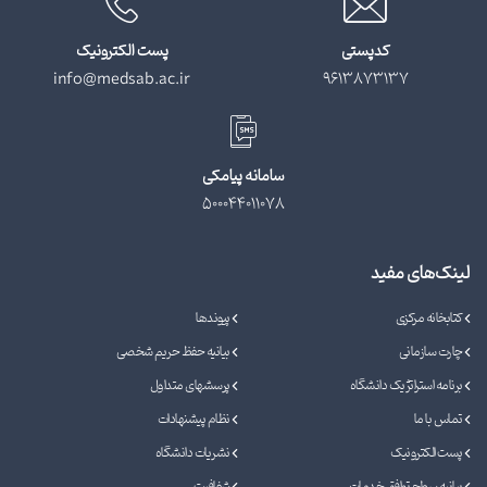
کدپستی
پست الکترونیک
info@medsab.ac.ir
9613873137
سامانه پیامکی
500044011078
لینک‌های مفید
کتابخانه مرکزی
پیوندها
چارت سازمانی
بیانیه حفظ حریم شخصی
برنامه استراتژیک دانشگاه
پرسشهای متداول
تماس با ما
نظام پیشنهادات
پست الکترونیک
نشریات دانشگاه