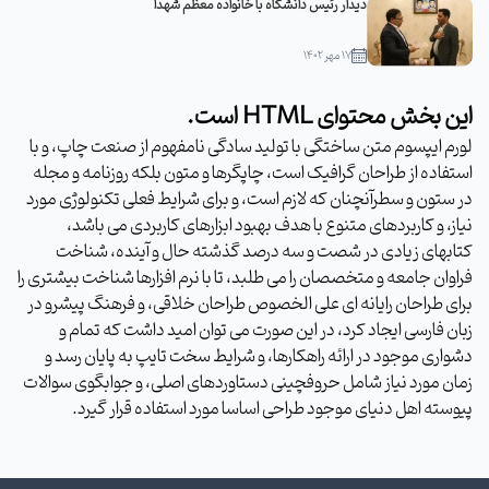
دیدار رئیس دانشگاه با خانواده معظم شهدا
۱۷ مهر ۱۴۰۲
این بخش محتوای HTML است.
لورم ایپسوم متن ساختگی با تولید سادگی نامفهوم از صنعت چاپ، و با
استفاده از طراحان گرافیک است، چاپگرها و متون بلکه روزنامه و مجله
در ستون و سطرآنچنان که لازم است، و برای شرایط فعلی تکنولوژی مورد
نیاز، و کاربردهای متنوع با هدف بهبود ابزارهای کاربردی می باشد،
کتابهای زیادی در شصت و سه درصد گذشته حال و آینده، شناخت
فراوان جامعه و متخصصان را می طلبد، تا با نرم افزارها شناخت بیشتری را
برای طراحان رایانه ای علی الخصوص طراحان خلاقی، و فرهنگ پیشرو در
زبان فارسی ایجاد کرد، در این صورت می توان امید داشت که تمام و
دشواری موجود در ارائه راهکارها، و شرایط سخت تایپ به پایان رسد و
زمان مورد نیاز شامل حروفچینی دستاوردهای اصلی، و جوابگوی سوالات
پیوسته اهل دنیای موجود طراحی اساسا مورد استفاده قرار گیرد.