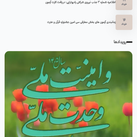
19
اطلاعیه شماره 3 جذب نیروی شرکتی رادیوتراپی: دریافت کارت آزمون
خرداد
16
زمانبندی آزمون های بخش معارفی سی امین جشنواره قرآن و عترت
خرداد
رویدادها