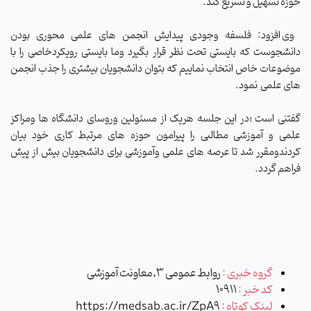
حوزه تسهیل و تسریع کند.
وی افزود: فلسفه وجودی پیدایش انجمن های علمی محوری بودن
دانشجوست که بایستی تحت نظر قرار بگیرد وما بایستی رویکردخاصی را با
موضوعات خاص انتخاب نماییم که بتوان دانشجویان بیشتری را جذب انجمن
های علمی
نمود.
گفتنی است ؛در این جلسه هریک از مسئولین وروسای دانشگاه ها ومراکز
علمی و آموزشی مطالبی را پیرامون حوزه های مرتبط کاری خود بیان
کردندومقرر شد تا عرصه های علمی وآموزشی برای دانشجویان بیش از پیش
فراهم گردد.
گروه خبری :
روابط عمومی 3,معاونت آموزشی
کد خبر :
10911
لینک کوتاه :
https://medsab.ac.ir/ZpA9