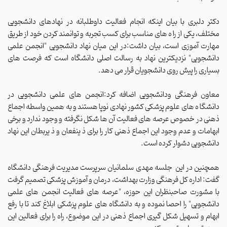
دکتر دلبری با بیان اینکه انجام فعالیت داوطلبانه در نهادهای دانشجویی
مختلف، یکی از را ه های مناسب برای کسب تجربه و توانمند کردن خود از طریق
مهارت آموزی است، بیان داشت:در این میان نهاد دانشجویی "انجمن علمی
دانشجویی" نزدیکترین نهاد به رسالت اصلی دانشگاه است که فرصت های
بسیاری را پیش روی دانشجویان قرار می دهد.
معاون فرهنگی ودانشجویی اضافه کرد:انجمن های علمی دانشجویی در
دانشگا ه های علوم پزشکی کشور نهادی نوپا هستند و به همین واسطه اجماع
ذهنی در خصوص عرصه های فعالیت آن ها شکل نگرفته و وجود ندارد و برخی
ابهامات و عدم وجود این اجماع ذهنی کار را برای ذ ینفعان و ذ یربطان این نهاد
دانشجویی دشوار کرده است.
همچنین در این
جلسه مهدی سلمانیان سرپرست مدیریت فرهنگی دانشگاه
گفت: اداره کل فرهنگی وزارت بهداشت، درمان و آموزش پزشکی تصمیم گرفت
با مشورت صاحبنظران این حوزه، "عرصه های فعالیت انجمن های علمی
دانشجویی" را احصا نموده و به دانشگاه های علوم پزشکی ابلاغ کند تا با رفع
ابهام و تسهیل شکل گیری اجماع ذهنی در این موضوع، راه را برای فعالین این