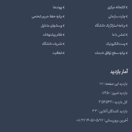
کتابخانه مرکزی
پیوندها
چارت سازمانی
بیانیه حفظ حریم شخصی
برنامه استراتژیک دانشگاه
پرسشهای متداول
تماس با ما
نظام پیشنهادات
پست الکترونیک
نشریات دانشگاه
بیانیه سطح توافق خدمات
شفافیت
آمار بازدید
بازدید این صفحه: 101
بازدید امروز: 8450
کل بازدید: 3545421
بازدید کنندگان آنلاین: 33
آخرین بروزرسانی: 1405/05/17 08:27