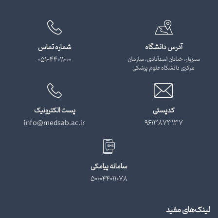
آدرس دانشگاه
شماره تماس
سبزوار، خیابان اسدآبادی، سازمان
051-44011000
مرکزی دانشگاه علوم پزشکی
کدپستی
پست الکترونیک
info@medsab.ac.ir
9613873137
سامانه پیامکی
500044011078
لینک‌های مفید