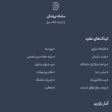
سامانه پیامکی
500044011078
لینک‌های مفید
کتابخانه مرکزی
پیوندها
چارت سازمانی
بیانیه حفظ حریم شخصی
برنامه استراتژیک دانشگاه
پرسشهای متداول
تماس با ما
نظام پیشنهادات
پست الکترونیک
نشریات دانشگاه
بیانیه سطح توافق خدمات
شفافیت
آمار بازدید