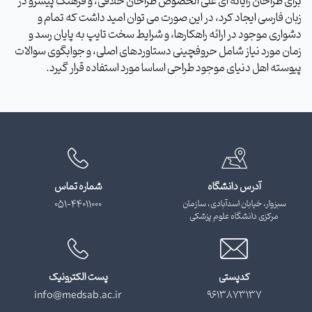
برای طراحان رایانه ای علی الخصوص طراحان خلاقی، و فرهنگ پیشرو در
زبان فارسی ایجاد کرد، در این صورت می توان امید داشت که تمام و
دشواری موجود در ارائه راهکارها، و شرایط سخت تایپ به پایان رسد و
زمان مورد نیاز شامل حروفچینی دستاوردهای اصلی، و جوابگوی سوالات
پیوسته اهل دنیای موجود طراحی اساسا مورد استفاده قرار گیرد.
آدرس دانشگاه
شماره تماس
سبزوار، خیابان اسدآبادی، سازمان
051-44011000
مرکزی دانشگاه علوم پزشکی
کدپستی
پست الکترونیک
info@medsab.ac.ir
9613873137