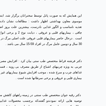
این همایش که به صورت پانل توسط سخنرانان برگزار شد، ابتدا
موسوی معاون بهداشتی اظهار داشت : مطالعات نشان داد
تغذیه نامناسب و الگور غذایی نادرست، بیشترین علت بروز اض
چاقی ، بیماریهای قلبی و عروقی ، دیابت
است . درحال حاضر بیماریهای قلبی عروقی علت اصلی مرگ در اف
30 سال و دومین عامل مرگ در افراد 59-15 سال می باشد .
دکتر فرشته قراط متخصص طب ستی بیان کرد : افزایش مصر
چربی به ویژه چربیهای اشباع از طریق مصرف بی رویه ، فست
غذاهای چرب و سرخ شده ، موجب افزایش شیوع بیماریهای غیر و
بیماری قلبی و عروقی و برخی سرطانها شده است .
دکتر رقیه جوان متخصص طب سنتی در زمینه راههای کاهش 
توصیه هایی ارائه نمودندو گفتندکه برچسب محصولات غذایی 