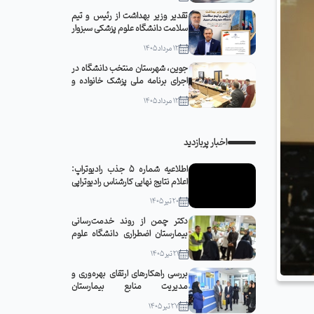
تقدیر وزیر بهداشت از رئیس و تیم
سلامت دانشگاه علوم پزشکی سبزوار
12 مرداد 1405
جوین، شهرستان منتخب دانشگاه در
اجرای برنامه ملی پزشک خانواده و
نظام ارجاع
12 مرداد 1405
اخبار پربازدید
اطلاعیه شماره 5 جذب رادیوتراپ:
اعلام نتایج نهایی کارشناس رادیوتراپی
20 تیر 1405
دکتر چمن از روند خدمت‌رسانی
بیمارستان اضطراری دانشگاه علوم
پزشکی سبزوار در مشهد مقدس
21 تیر 1405
بازدید کرد
بررسی راهکارهای ارتقای بهره‌وری و
مدیریت منابع بیمارستان
قمربنی‌هاشم(ع) جوین با حضور
27 تیر 1405
رئیس دانشگاه