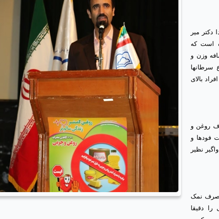
 دکتر میر
ه است که
افه وزن و
 نوع 2 و برخی انواع سرطانها
راد بالای
ف روغن و
 فودها و
اگیر نظیر
مصرف نمک
را دقیقا