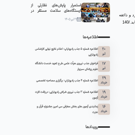
استمرار پایش‌های نظارتی از
ایستگاه‌های سلامت مستقر در
 و ذائقه
مواکب سبزوار
21 تیر 1405
140
اطلاعیه‌ها
20
اطلاعیه شماره 5 جذب رادیوتراپ: اعلام نتایج نهایی کارشناس
تیر
رادیوتراپی
17
فراخوان جذب نیروی هیأت علمی طرح تعهد خدمت دانشگاه
تیر
علوم پزشکی سبزوار
29
اطلاعیه شماره ۴ جذب رادیوتراپ: برگزاری مصاحبه تخصصی
خرداد
19
اطلاعیه شماره 3 جذب نیروی شرکتی رادیوتراپی: دریافت کارت
خرداد
آزمون
16
زمانبندی آزمون های بخش معارفی سی امین جشنواره قرآن و
خرداد
عترت
رویدادها