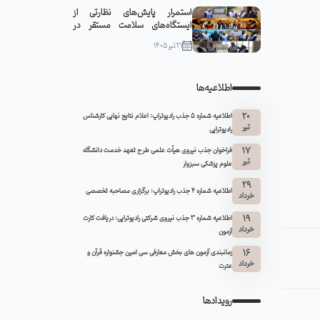
استمرار پایش‌های نظارتی از
ایستگاه‌های سلامت مستقر در
مواکب سبزوار
21 تیر 1405
اطلاعیه‌ها
20
اطلاعیه شماره 5 جذب رادیوتراپ: اعلام نتایج نهایی کارشناس
تیر
رادیوتراپی
17
فراخوان جذب نیروی هیأت علمی طرح تعهد خدمت دانشگاه
تیر
علوم پزشکی سبزوار
29
اطلاعیه شماره ۴ جذب رادیوتراپ: برگزاری مصاحبه تخصصی
خرداد
19
اطلاعیه شماره 3 جذب نیروی شرکتی رادیوتراپی: دریافت کارت
خرداد
آزمون
16
زمانبندی آزمون های بخش معارفی سی امین جشنواره قرآن و
خرداد
عترت
رویدادها