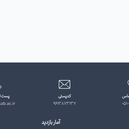
ماس
کدپستی
پست ا
ab.ac.ir
9613873137
051-
آمار بازدید