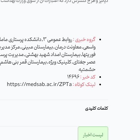
دیالیز و طرح گسترش دارد که اعتبارات آن از سوی وزارت بهداشت 
گروه خبری :
روابط عمومی 3,دانشکده پرستاری
واسعی,معاونت درمان,بیمارستان مبینی,مرکز مدیر
فوریتها,بیمارستان امداد شهید بهشتی,مدیریت پرست
عصر جغتای,کلینیک ویژه,بیمارستان قمر بنی هاشم 
حشمتیه
کد خبر :
14696
لینک کوتاه :
https://medsab.ac.ir/ZPTa
کلمات کلیدی
لیست اخبار