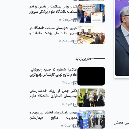
تقدیر وزیر بهداشت از رئیس و تیم
سلامت دانشگاه علوم پزشکی سبزوار
12 مرداد 1405
جوین، شهرستان منتخب دانشگاه در
اجرای برنامه ملی پزشک خانواده و
نظام ارجاع
12 مرداد 1405
اخبار پربازدید
اطلاعیه شماره 5 جذب رادیوتراپ:
اعلام نتایج نهایی کارشناس رادیوتراپی
20 تیر 1405
دکتر چمن از روند خدمت‌رسانی
بیمارستان اضطراری دانشگاه علوم
پزشکی سبزوار در مشهد مقدس
21 تیر 1405
بازدید کرد
بررسی راهکارهای ارتقای بهره‌وری و
مدیریت منابع بیمارستان
صصی، بخش
قمربنی‌هاشم(ع) جوین با حضور
27 تیر 1405
رئیس دانشگاه