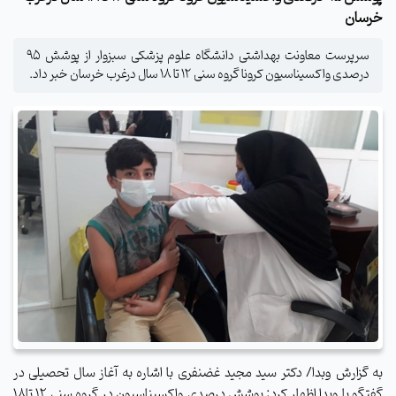
خرسان
سرپرست معاونت بهداشتی دانشگاه علوم پزشکی سبزوار از پوشش 95
درصدی واکسیناسیون کرونا گروه سنی 12 تا 18 سال درغرب خرسان خبر داد.
به گزارش وبدا/ دکتر سید مجید غضنفری با اشاره به آغاز سال تحصیلی در
گفتگو با وبدا اظهار کرد: پوشش درصدی واکسیناسیون در گروه سنی ۱۲ تا18