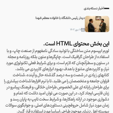
اخبار دسته‌بندی
دیدار رئیس دانشگاه با خانواده معظم شهدا
۱۷ مهر ۱۴۰۲
این بخش محتوای HTML است.
لورم ایپسوم متن ساختگی با تولید سادگی نامفهوم از صنعت چاپ، و با
استفاده از طراحان گرافیک است، چاپگرها و متون بلکه روزنامه و مجله
در ستون و سطرآنچنان که لازم است، و برای شرایط فعلی تکنولوژی مورد
نیاز، و کاربردهای متنوع با هدف بهبود ابزارهای کاربردی می باشد،
کتابهای زیادی در شصت و سه درصد گذشته حال و آینده، شناخت
فراوان جامعه و متخصصان را می طلبد، تا با نرم افزارها شناخت بیشتری را
برای طراحان رایانه ای علی الخصوص طراحان خلاقی، و فرهنگ پیشرو در
زبان فارسی ایجاد کرد، در این صورت می توان امید داشت که تمام و
دشواری موجود در ارائه راهکارها، و شرایط سخت تایپ به پایان رسد و
زمان مورد نیاز شامل حروفچینی دستاوردهای اصلی، و جوابگوی سوالات
پیوسته اهل دنیای موجود طراحی اساسا مورد استفاده قرار گیرد.