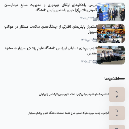
بررسی راهکارهای ارتقای بهره‌وری و مدیریت منابع بیمارستان
قمربنی‌هاشم(ع) جوین با حضور رئیس دانشگاه
27 تیر 1405
استمرار پایش‌های نظارتی از ایستگاه‌های سلامت مستقر در مواکب
سبزوار
21 تیر 1405
اعزام تیم‌های عملیاتی اورژانس دانشگاه علوم پزشکی سبزوار به مشهد
مقدس
21 تیر 1405
اطلاعیه‌ها
20
اطلاعیه شماره 5 جذب رادیوتراپ: اعلام نتایج نهایی کارشناس رادیوتراپی
تیر
17
فراخوان جذب نیروی هیأت علمی طرح تعهد خدمت دانشگاه علوم پزشکی سبزوار
تیر