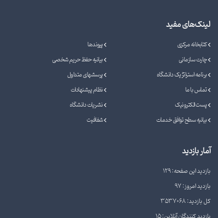
لینک‌های مفید
کتابخانه مرکزی
پیوندها
چارت سازمانی
بیانیه حفظ حریم شخصی
برنامه استراتژیک دانشگاه
پرسشهای متداول
تماس با ما
نظام پیشنهادات
پست الکترونیک
نشریات دانشگاه
بیانیه سطح توافق خدمات
شفافیت
آمار بازدید
بازدید این صفحه: 129
بازدید امروز: 97
کل بازدید: 3537068
بازدید کنندگان آنلاین: 15