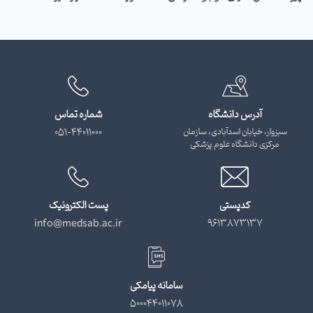
آدرس دانشگاه
شماره تماس
سبزوار، خیابان اسدآبادی، سازمان
051-44011000
مرکزی دانشگاه علوم پزشکی
کدپستی
پست الکترونیک
info@medsab.ac.ir
9613873137
سامانه پیامکی
500044011078