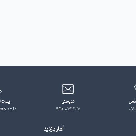
ماس
کدپستی
پست ا
ab.ac.ir
9613873137
051-
آمار بازدید