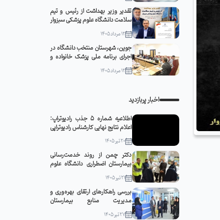
تقدیر وزیر بهداشت از رئیس و تیم
سلامت دانشگاه علوم پزشکی سبزوار
12 مرداد 1405
جوین، شهرستان منتخب دانشگاه در
اجرای برنامه ملی پزشک خانواده و
نظام ارجاع
12 مرداد 1405
اخبار پربازدید
اطلاعیه شماره 5 جذب رادیوتراپ:
اعلام نتایج نهایی کارشناس رادیوتراپی
20 تیر 1405
دکتر چمن از روند خدمت‌رسانی
بیمارستان اضطراری دانشگاه علوم
پزشکی سبزوار در مشهد مقدس
21 تیر 1405
بازدید کرد
بررسی راهکارهای ارتقای بهره‌وری و
مدیریت منابع بیمارستان
قمربنی‌هاشم(ع) جوین با حضور
27 تیر 1405
رئیس دانشگاه