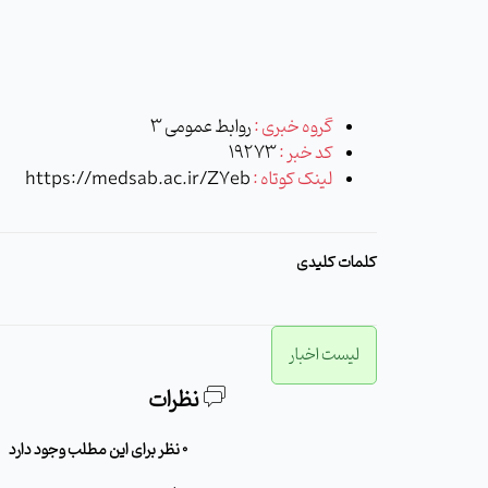
گروه خبری :
روابط عمومی 3
کد خبر :
19273
لینک کوتاه :
https://medsab.ac.ir/Z7eb
کلمات کلیدی
لیست اخبار
نظرات
0 نظر برای این مطلب وجود دارد