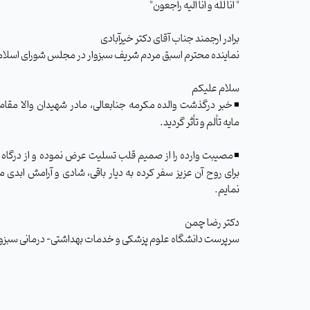
" انا لله و انا الیه راجعون"
برادر ارجمند جناب آقای دکتر خیرآبادی
نماینده محترم اسبق مردم شریف سبزوار در مجلس شورای اسلا
سلام علیکم
◾️خبر درگذشت والده مکرمه جنابعالی، مادر شهیدان والا مقام 
مایه تألم و تأثر گردید.
◾️مصیبت وارده را از صمیم قلب تسلیت عرض نموده و از درگاه ا
برای روح آن عزیز سفر کرده به دیار باقی، شادی و آرامش ابدی
نمایم.
دکتر رضا چمن
سرپرست دانشگاه علوم پزشکی و خدمات بهداشتی- درمانی سبزوا