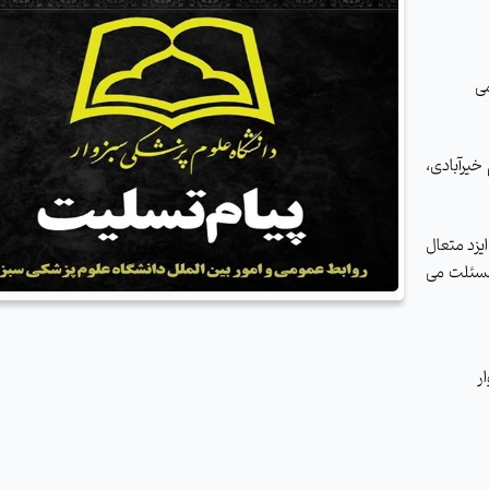
می
خیرآبادی،
یزد متعال
 مسئلت می
ر