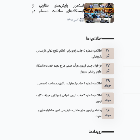
استمرار پایش‌های نظارتی از
ایستگاه‌های سلامت مستقر در
مواکب سبزوار
21 تیر 1405
اطلاعیه‌ها
20
اطلاعیه شماره 5 جذب رادیوتراپ: اعلام نتایج نهایی کارشناس
تیر
رادیوتراپی
17
فراخوان جذب نیروی هیأت علمی طرح تعهد خدمت دانشگاه
تیر
علوم پزشکی سبزوار
29
اطلاعیه شماره ۴ جذب رادیوتراپ: برگزاری مصاحبه تخصصی
خرداد
19
اطلاعیه شماره 3 جذب نیروی شرکتی رادیوتراپی: دریافت کارت
خرداد
آزمون
16
زمانبندی آزمون های بخش معارفی سی امین جشنواره قرآن و
خرداد
عترت
رویدادها