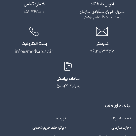
آدرس دانشگاه
شماره تماس
سبزوار، خیابان اسدآبادی، سازمان
051-44011000
مرکزی دانشگاه علوم پزشکی
کدپستی
پست الکترونیک
info@medsab.ac.ir
9613873137
سامانه پیامکی
500044011078
لینک‌های مفید
کتابخانه مرکزی
پیوندها
چارت سازمانی
بیانیه حفظ حریم شخصی