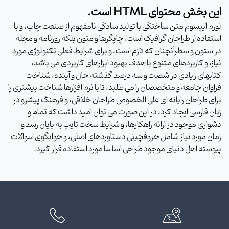
این بخش محتوای HTML است.
لورم ایپسوم متن ساختگی با تولید سادگی نامفهوم از صنعت چاپ، و با
استفاده از طراحان گرافیک است، چاپگرها و متون بلکه روزنامه و مجله
در ستون و سطرآنچنان که لازم است، و برای شرایط فعلی تکنولوژی مورد
نیاز، و کاربردهای متنوع با هدف بهبود ابزارهای کاربردی می باشد،
کتابهای زیادی در شصت و سه درصد گذشته حال و آینده، شناخت
فراوان جامعه و متخصصان را می طلبد، تا با نرم افزارها شناخت بیشتری را
برای طراحان رایانه ای علی الخصوص طراحان خلاقی، و فرهنگ پیشرو در
زبان فارسی ایجاد کرد، در این صورت می توان امید داشت که تمام و
دشواری موجود در ارائه راهکارها، و شرایط سخت تایپ به پایان رسد و
زمان مورد نیاز شامل حروفچینی دستاوردهای اصلی، و جوابگوی سوالات
پیوسته اهل دنیای موجود طراحی اساسا مورد استفاده قرار گیرد.