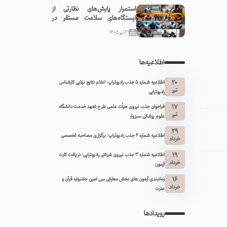
استمرار پایش‌های نظارتی از
ایستگاه‌های سلامت مستقر در
مواکب سبزوار
21 تیر 1405
اطلاعیه‌ها
20
اطلاعیه شماره 5 جذب رادیوتراپ: اعلام نتایج نهایی کارشناس
تیر
رادیوتراپی
17
فراخوان جذب نیروی هیأت علمی طرح تعهد خدمت دانشگاه
تیر
علوم پزشکی سبزوار
29
اطلاعیه شماره ۴ جذب رادیوتراپ: برگزاری مصاحبه تخصصی
خرداد
19
اطلاعیه شماره 3 جذب نیروی شرکتی رادیوتراپی: دریافت کارت
خرداد
آزمون
16
زمانبندی آزمون های بخش معارفی سی امین جشنواره قرآن و
خرداد
عترت
رویدادها