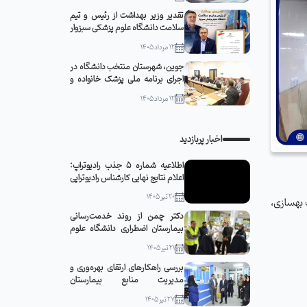
تقدیر وزیر بهداشت از رئیس و تیم
سلامت دانشگاه علوم پزشکی سبزوار
12 مرداد 1405
جوین، شهرستان منتخب دانشگاه در
اجرای برنامه ملی پزشک خانواده و
نظام ارجاع
12 مرداد 1405
اخبار پربازدید
اطلاعیه شماره 5 جذب رادیوتراپ:
اعلام نتایج نهایی کارشناس رادیوتراپی
20 تیر 1405
 بهسازی،
دکتر چمن از روند خدمت‌رسانی
بیمارستان اضطراری دانشگاه علوم
پزشکی سبزوار در مشهد مقدس
21 تیر 1405
بازدید کرد
بررسی راهکارهای ارتقای بهره‌وری و
مدیریت منابع بیمارستان
قمربنی‌هاشم(ع) جوین با حضور
27 تیر 1405
رئیس دانشگاه