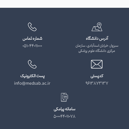
آدرس دانشگاه
شماره تماس
سبزوار، خیابان اسدآبادی، سازمان
051-44011000
مرکزی دانشگاه علوم پزشکی
کدپستی
پست الکترونیک
info@medsab.ac.ir
9613873137
سامانه پیامکی
500044011078