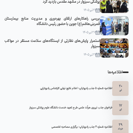
پزشکی سبزوار در مشهد مقدس بازدید کرد
21 تیر 1405
بررسی راهکارهای ارتقای بهره‌وری و مدیریت منابع بیمارستان
قمربنی‌هاشم(ع) جوین با حضور رئیس دانشگاه
27 تیر 1405
استمرار پایش‌های نظارتی از ایستگاه‌های سلامت مستقر در مواکب
سبزوار
21 تیر 1405
اطلاعیه‌ها
20
اطلاعیه شماره 5 جذب رادیوتراپ: اعلام نتایج نهایی کارشناس رادیوتراپی
تیر
17
فراخوان جذب نیروی هیأت علمی طرح تعهد خدمت دانشگاه علوم پزشکی سبزوار
تیر
29
اطلاعیه شماره ۴ جذب رادیوتراپ: برگزاری مصاحبه تخصصی
خرداد