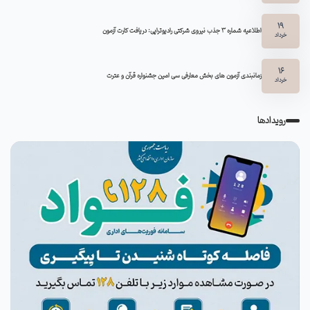
19
اطلاعیه شماره 3 جذب نیروی شرکتی رادیوتراپی: دریافت کارت آزمون
خرداد
16
زمانبندی آزمون های بخش معارفی سی امین جشنواره قرآن و عترت
خرداد
رویدادها