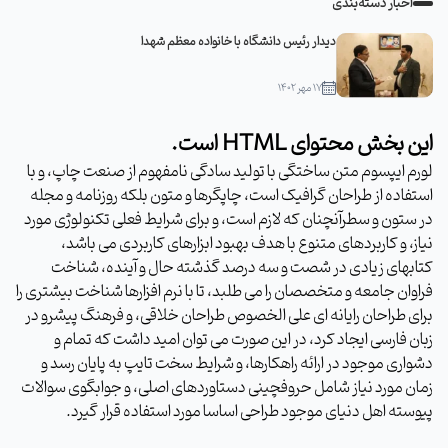
اخبار دسته‌بندی
دیدار رئیس دانشگاه با خانواده معظم شهدا
۱۷ مهر ۱۴۰۲
این بخش محتوای HTML است.
لورم ایپسوم متن ساختگی با تولید سادگی نامفهوم از صنعت چاپ، و با
استفاده از طراحان گرافیک است، چاپگرها و متون بلکه روزنامه و مجله
در ستون و سطرآنچنان که لازم است، و برای شرایط فعلی تکنولوژی مورد
نیاز، و کاربردهای متنوع با هدف بهبود ابزارهای کاربردی می باشد،
کتابهای زیادی در شصت و سه درصد گذشته حال و آینده، شناخت
فراوان جامعه و متخصصان را می طلبد، تا با نرم افزارها شناخت بیشتری را
برای طراحان رایانه ای علی الخصوص طراحان خلاقی، و فرهنگ پیشرو در
زبان فارسی ایجاد کرد، در این صورت می توان امید داشت که تمام و
دشواری موجود در ارائه راهکارها، و شرایط سخت تایپ به پایان رسد و
زمان مورد نیاز شامل حروفچینی دستاوردهای اصلی، و جوابگوی سوالات
پیوسته اهل دنیای موجود طراحی اساسا مورد استفاده قرار گیرد.