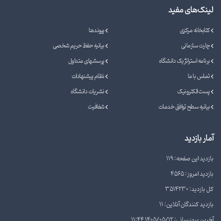
لینک‌های مفید
کتابخانه مرکزی
پیوندها
چارت سازمانی
بیانیه حفظ حریم شخصی
برنامه استراتژیک دانشگاه
پرسشهای متداول
تماس با ما
نظام پیشنهادات
پست الکترونیک
نشریات دانشگاه
بیانیه سطح توافق خدمات
شفافیت
آمار بازدید
بازدید این صفحه: 119
بازدید امروز: 4565
کل بازدید: 3514230
بازدید کنندگان آنلاین: 11
آخرین بروزرسانی: 1405/05/12 11:44