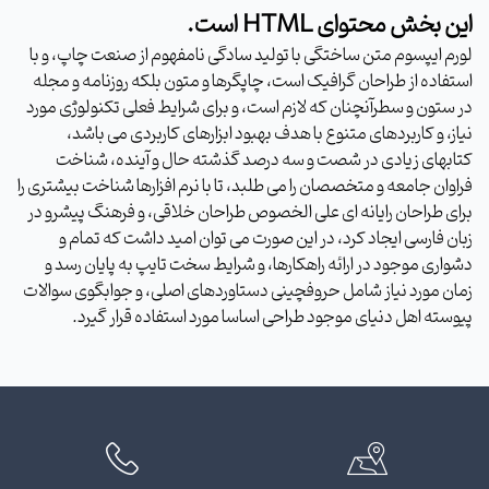
این بخش محتوای HTML است.
لورم ایپسوم متن ساختگی با تولید سادگی نامفهوم از صنعت چاپ، و با
استفاده از طراحان گرافیک است، چاپگرها و متون بلکه روزنامه و مجله
در ستون و سطرآنچنان که لازم است، و برای شرایط فعلی تکنولوژی مورد
نیاز، و کاربردهای متنوع با هدف بهبود ابزارهای کاربردی می باشد،
کتابهای زیادی در شصت و سه درصد گذشته حال و آینده، شناخت
فراوان جامعه و متخصصان را می طلبد، تا با نرم افزارها شناخت بیشتری را
برای طراحان رایانه ای علی الخصوص طراحان خلاقی، و فرهنگ پیشرو در
زبان فارسی ایجاد کرد، در این صورت می توان امید داشت که تمام و
دشواری موجود در ارائه راهکارها، و شرایط سخت تایپ به پایان رسد و
زمان مورد نیاز شامل حروفچینی دستاوردهای اصلی، و جوابگوی سوالات
پیوسته اهل دنیای موجود طراحی اساسا مورد استفاده قرار گیرد.