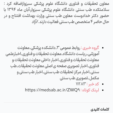
معاون تحقیقات و فناوری دانشگاه علوم پزشکی سبزواراضافه کرد :
سلامتکده طب سنتی دانشگاه علوم پزشکی سبزوار،آبان ماه 1394 با
حضور دکتر خدادوست معاون طب سنتی وزارت بهداشت افتتاح و در
حال حاضر 4 متخصص طب سنتی فعالیت دارند./آزاد
گروه خبری :
روابط عمومی 3,دانشکده پزشکی,معاونت
آموزشی,ریاست دانشگاه,معاونت تحقیقات و فناوری,اخبارعلمی
معاونت تحقیقات و فناوری,اخبار داخلی معاونت تحقیقات و
فناوری,اخبار تصویری صفحه ی اصلی معاونت تحقیقات,طب
سنتی,اخبار مرکز تحقیقات طب سنتی,اخبار طب سنتی و
مکمل,تصویری طب سنتی
کد خبر :
11283
لینک کوتاه :
https://medsab.ac.ir/ZWQ9
کلمات کلیدی