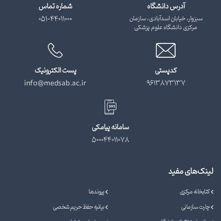
آدرس دانشگاه
شماره تماس
سبزوار، خیابان اسدآبادی، سازمان
051-44011000
مرکزی دانشگاه علوم پزشکی
کدپستی
پست الکترونیک
info@medsab.ac.ir
9613873137
سامانه پیامکی
500044011078
لینک‌های مفید
کتابخانه مرکزی
پیوندها
چارت سازمانی
بیانیه حفظ حریم شخصی